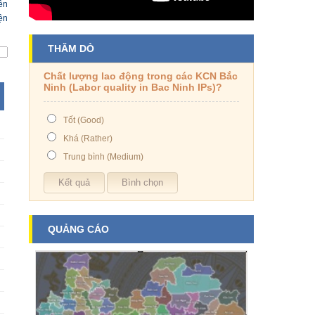
ên
ện
THĂM DÒ
Chất lượng lao động trong các KCN Bắc
Ninh (Labor quality in Bac Ninh IPs)?
Tốt (Good)
Khá (Rather)
Trung bình (Medium)
QUẢNG CÁO