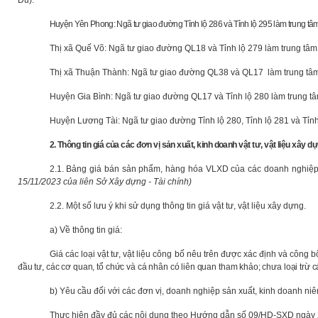
Du).
Huyện Yên Phong: Ngã tư giao đường Tỉnh lộ 286 và Tỉnh lộ 295 làm trung tâm
Thị xã Quế Võ: Ngã tư giao đường QL18 và Tỉnh lộ 279 làm trung tâm
Thị xã Thuận Thành: Ngã tư giao đường QL38 và QL17 làm trung tâm
Huyện Gia Bình: Ngã tư giao đường QL17 và Tỉnh lộ 280 làm trung tâ
Huyện Lương Tài: Ngã tư giao đường Tỉnh lộ 280, Tỉnh lộ 281 và Tỉnh
2. Thông tin giá của các đơn vị sản xuất, kinh doanh vật tư, vật liệu xây d
2.1. Bảng giá bán sản phẩm, hàng hóa VLXD của các doanh nghiệ
15/11/2023 của liên Sở Xây dựng - Tài chính)
2.2. Một số lưu ý khi sử dụng thông tin giá vật tư, vật liệu xây dựng.
a) Về thông tin giá:
Giá các loại vật tư, vật liệu công bố nêu trên được xác định và công 
đầu tư, các cơ quan, tổ chức và cá nhân có liên quan tham khảo; chưa loại trừ c
b) Yêu cầu đối với các đơn vị, doanh nghiệp sản xuất, kinh doanh niê
Thực hiện đầy đủ các nội dung theo Hướng dẫn số 09/HD-SXD ngày 