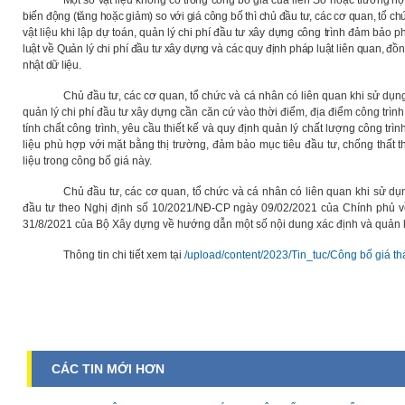
Một số vật liệu không có trong công bố giá của liên Sở hoặc t
rường hợp
biến động (tăng hoặc giảm) so với giá công bố thì chủ đầu tư, các cơ quan, tổ ch
vật liệu khi lập dự toán, quản lý chi phí đầu tư xây dựng công trình đảm bảo
luật về Quản lý chi phí đầu tư xây dựng và các quy định pháp luật liên quan, đồ
nhật dữ liệu.
Chủ đầu tư, các cơ quan, tổ chức và cá nhân có liên quan khi sử dụng g
quản lý chi phí đầu tư xây dựng cần căn cứ vào thời điểm, địa điểm công trình,
tính chất công trình, yêu cầu thiết kế và quy định quản lý chất lượng công trình 
liệu phù hợp với mặt bằng thị trường, đảm bảo mục tiêu đầu tư, chống thất th
liệu trong công bố giá này.
Chủ đầu tư, các cơ quan, tổ chức và cá nhân có liên quan khi sử dụn
đầu tư theo Nghị định số 10/2021/NĐ-CP ngày 09/02/2021 của Chính phủ về
31/8/2021 của Bộ Xây dựng về hướng dẫn một số nội dung xác định và quản lý
Thông tin chi tiết xem tại
/upload/content/2023/Tin_tuc/Công bố giá t
CÁC TIN MỚI HƠN