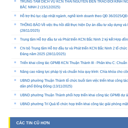
TRUNG TÂM DỊCH VỤ KCN THÁI NGUYÊN ĐẾN TRAO ĐỔI KINH NG
BẮC NINH 2
(15/12/2025)
Hỗ trợ thủ tục cập nhật ngành, nghề kinh doanh theo QĐ 36/2025/
THÔNG BÁO Về việc thu hồi đất thực hiện Dự án đầu tư xây dựng và 
(28/11/2025)
Trung tâm Hỗ trợ đầu tư và Phát triển KCN Bắc Ninh 2 ký kết Hợp đồ
Chi bộ Trung tâm Hỗ trợ đầu tư và Phát triển KCN Bắc Ninh 2 tổ chức 
Đảng năm 2025
(28/11/2025)
Triển khai công tác GPMB KCN Thuận Thành III - Phân khu C: Chuẩn b
Nâng cao năng lực pháp lý và chuẩn hóa quy trình: Chìa khóa cho cô
UBND phường Thuận Thành tổ chức buổi làm việc triển khai công tác
dân phố Đông Đông
(13/11/2025)
UBND phường Thuận Thành phối hợp triển khai công tác GPMB dự án
UBND phường Trí Quả tổ chức họp triển khai công tác giải phóng mặ
CÁC TIN CŨ HƠN