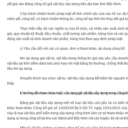
yết giá vào Bảng công bố giá vật liệu xây dựng trên địa bàn tỉnh Bắc Ninh.
Chịu trách nhiệm trước pháp luật về tính chính xác của các hồ sơ, tài
niêm yết, công bố; có trách nhiệm thông tin, công bố kịp thời khi thay đổi giá
Thực hiện đầy đủ các nghĩa vụ của tổ chức, cá nhân sản xuất, kinh 
giá, quy chuẩn kỹ thuật, tiêu chuẩn, chất lượng sản phẩm, hàng hóa và các q
động sản xuất và kinh doanh sản phẩm, hàng hóa theo quy định pháp luật.
c) Yêu cầu đối với các cơ quan, đơn vị tham khảo, áp dụng công bố:
Khi
áp dụng giá vật tư, vật liệu trong thông tin giá này yêu cầu doa
vật liệu tại thời điểm đảm bảo phù hợp với mặt bằng thị thường, chống thất th
liệu khi áp dụng.
Khuyến khích lựa chọn vật tư, vật liệu xây dựng tiết kiệm tài nguyên 
thấp.
II. Hướng dẫn tham khảo hoặc vận dụng giá vật liệu xây dựng trong công b
Bảng giá vật liệu xây dựng một số loại vật liệu chủ yếu và có biến 
khác tham khảo Công bố giá số 10/2023/CBLS-XD-TC ngày 15/11/2023 của l
này là loại vật liệu phổ biến trong xây dựng công trình làm cơ sở tham khảo c
dựng có trong công bố tại khu vực thành phố Bắc Ninh mà các huyện, thị xã và t