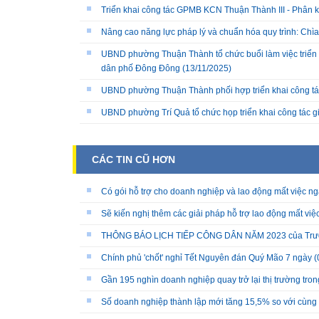
Triển khai công tác GPMB KCN Thuận Thành III - Phân k
Nâng cao năng lực pháp lý và chuẩn hóa quy trình: Chì
UBND phường Thuận Thành tổ chức buổi làm việc triển k
dân phố Đông Đông
(13/11/2025)
UBND phường Thuận Thành phối hợp triển khai công tá
UBND phường Trí Quả tổ chức họp triển khai công tác 
CÁC TIN CŨ HƠN
Có gói hỗ trợ cho doanh nghiệp và lao động mất việc ng
Sẽ kiến nghị thêm các giải pháp hỗ trợ lao động mất việ
THÔNG BÁO LỊCH TIẾP CÔNG DÂN NĂM 2023 của Trưởng
Chính phủ 'chốt' nghỉ Tết Nguyên đán Quý Mão 7 ngày
(
Gần 195 nghìn doanh nghiệp quay trở lại thị trường tron
Số doanh nghiệp thành lập mới tăng 15,5% so với cùng