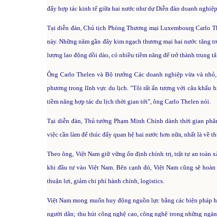
đẩy hợp tác kinh tế giữa hai nước như dự Diễn đàn doanh nghiệp
Tại diễn đàn, Chủ tịch Phòng Thương mại Luxembourg Carlo The
này. Những năm gần đây kim ngạch thương mại hai nước tăng trư
lượng lao động dồi dào, có nhiều tiềm năng để trở thành trung tâ
Ông Carlo Thelen và Bộ trưởng Các doanh nghiệp vừa và nhỏ,
phương trong lĩnh vực du lịch. "Tôi rất ấn tượng với câu khẩu h
tiềm năng hợp tác du lịch thời gian tới", ông Carlo Thelen nói.
Tại diễn đàn, Thủ tướng Phạm Minh Chính dành thời gian phân
việc cần làm để thúc đẩy quan hệ hai nước hơn nữa, nhất là về t
Theo ông, Việt Nam giữ vững ổn định chính trị, trật tự an toàn x
khi đầu tư vào Việt Nam. Bên cạnh đó, Việt Nam cũng sẽ hoàn 
thuận lợi, giảm chi phí hành chính, logistics.
Việt Nam mong muốn huy động nguồn lực bằng các biện pháp hợp tá
người dân; thu hút công nghệ cao, công nghệ trong những ngành