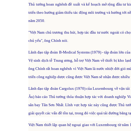
Thủ tướng hoan nghênh đề xuất và kế hoạch mở rộng đầu tư ki
triển theo hướng giảm thiểu tác động môi trường và hướng tới n
năm 2050.
"Việt Nam chủ trương thu hút, hợp tác đầu tư nước ngoài có chọn
chủ yếu", ông Chính nói.
Lãnh đạo tập đoàn B-Medical Systems (1979) - tập đoàn lớn của 
Vệ sinh dịch tễ Trung ương, hỗ trợ Việt Nam về thiết bị kho lạ
ông Chính rất hoan nghênh vì Việt Nam là nước nhiệt đới gió mù
triển công nghiệp dược cũng được Việt Nam sẽ nhận được nhiều 
Lãnh đạo tập đoàn Cargolux (1970) của Luxembourg về vận tải
Âu) báo cáo Thủ tướng thỏa thuận hợp tác với doanh nghiệp V
sân bay Tân Sơn Nhất. Lĩnh vực hợp tác này cũng được Thủ tư
giải quyết các vấn đề tồn tại, trong đó việc quá tải đường băng t
Việt Nam thiết lập quan hệ ngoại giao với Luxembourg từ năm 19