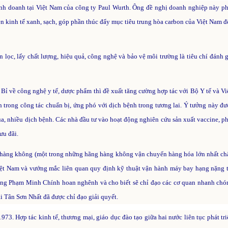
nh doanh tại Việt Nam của công ty Paul Wurth. Ông đề nghị doanh nghiệp này ph
ền kinh tế xanh, sạch, góp phần thúc đẩy mục tiêu trung hòa carbon của Việt Nam đ
 lọc, lấy chất lượng, hiệu quả, công nghệ và bảo vệ môi trường là tiêu chí đánh g
Bỉ về công nghệ y tế, dược phẩm thì đề xuất tăng cường hợp tác với Bộ Y tế và Vi
nh trong công tác chuẩn bị, ứng phó với dịch bệnh trong tương lai. Ý tưởng này đư
a, nhiều dịch bệnh. Các nhà đầu tư vào hoạt động nghiên cứu sản xuất vaccine, ph
ưu đãi.
 hàng không (một trong những hãng hàng không vận chuyển hàng hóa lớn nhất ch
iệt Nam và vướng mắc liên quan quy định kỹ thuật vận hành máy bay hạng nặng t
ớng Phạm Minh Chính hoan nghênh và cho biết sẽ chỉ đạo các cơ quan nhanh chó
ại Tân Sơn Nhất đã được chỉ đạo giải quyết.
73. Hợp tác kinh tế, thương mại, giáo dục đào tạo giữa hai nước liên tục phát tri