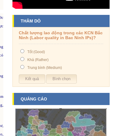
ớc
THĂM DÒ
ực
Chất lượng lao động trong các KCN Bắc
Ninh (Labor quality in Bac Ninh IPs)?
ng
Tốt (Good)
có
Khá (Rather)
Trung bình (Medium)
ng
tâm
QUẢNG CÁO
g,
ư,
o,