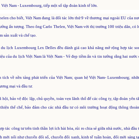
 Việt Nam - Luxembourg, tiếp một số tập đoàn kinh tế lớn.
len cho biết, Việt Nam đang là đối tác lớn thứ 9 về thương mại ngoài EU của nư
ởng ấn tượng. Theo ông Carlo Thelen, Việt Nam với thị trường 100 triệu dân, có l
m sản xuất và chế tạo.
 du lịch Luxembourg Lex Delles đều đánh giá cao khả năng mở rộng hợp tác so
iệu của du lịch Việt Nam là Việt Nam - Vẻ đẹp tiềm ẩn và tin tưởng rằng hai nước 
 tích về nền tảng phát triển của Việt Nam; quan hệ Việt Nam- Luxembourg; nhữ
hương mại và đầu tư.
ã hội, bảo vệ độc lập, chủ quyền, toàn vẹn lãnh thổ để các công ty, tập đoàn yên 
thiện thể chế, bảo đảm cho các nhà đầu tư có môi trường hoạt động thông thoán
c công tư trên tinh thần lợi ích hài hòa, rủi ro chia sẻ giữa nhà nước, nhà đầu t
 mới nổi như chuyển đổi số, chuyển đổi xanh, kinh tế tuần hoàn, đổi mới sáng tạ