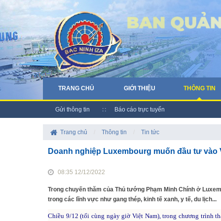
TRANG CHỦ
GIỚI THIỆU
THÔNG TIN
Gửi thông tin
Báo cáo trực tuyến
Trang chủ
/
Thông tin
/
Tin tức
Doanh nghiệp Luxembourg muốn đầu tư vào 
08:35 12/12/2022
Trong chuyến thăm của Thủ tướng Phạm Minh Chính ở Luxembo
trong các lĩnh vực như gang thép, kinh tế xanh, y tế, du lịch...
Chiều 9/12 (tối cùng ngày giờ Việt Nam), trong chương trình