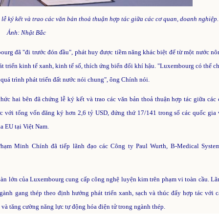
 ký kết và trao các văn bản thoả thuận hợp tác giữa các cơ quan, doanh nghiệp.
Ảnh:
Nhật Bắc
urg đã "đi trước đón đầu", phát huy được tiềm năng khác biệt để từ một nước nô
át triển kinh tế xanh, kinh tế số, thích ứng biến đổi khí hậu. "Luxembourg có thể c
quá trình phát triển đất nước nói chung", ông Chính nói.
c hai bên đã chứng lễ ký kết và trao các văn bản thoả thuận hợp tác giữa các 
c với tổng vốn đăng ký hơn 2,6 tỷ USD, đứng thứ 17/141 trong số các quốc gia 
ủa EU tại Việt Nam.
hạm Minh Chính đã tiếp lãnh đạo các Công ty Paul Wurth, B-Medical System
đoàn lớn của Luxembourg cung cấp công nghệ luyện kim trên phạm vi toàn cầu. Lã
gành gang thép theo định hướng phát triển xanh, sạch và thúc đẩy hợp tác với c
và tăng cường năng lực tự động hóa điện tử trong ngành thép.