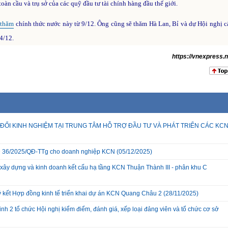
àn cầu và trụ sở của các quỹ đầu tư tài chính hàng đầu thế giới.
 thăm
chính thức nước này từ 9/12. Ông cũng sẽ thăm Hà Lan, Bỉ và dự Hội nghị c
4/12.
https://vnexpress.n
ĐỔI KINH NGHIỆM TẠI TRUNG TÂM HỖ TRỢ ĐẦU TƯ VÀ PHÁT TRIỂN CÁC KC
 QĐ 36/2025/QĐ-TTg cho doanh nghiệp KCN
(05/12/2025)
xây dựng và kinh doanh kết cấu hạ tầng KCN Thuận Thành III - phân khu C
ký kết Hợp đồng kinh tế triển khai dự án KCN Quang Châu 2
(28/11/2025)
nh 2 tổ chức Hội nghị kiểm điểm, đánh giá, xếp loại đảng viên và tổ chức cơ sở