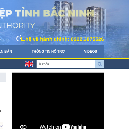
L.hệ về hành chính: 0222.3875526
Hotline:
ĂN BẢN
THÔNG TIN HỖ TRỢ
VIDEOS
m
úc