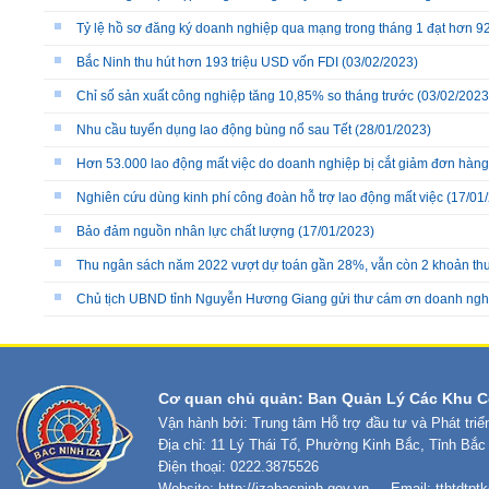
Tỷ lệ hồ sơ đăng ký doanh nghiệp qua mạng trong tháng 1 đạt hơn 
Bắc Ninh thu hút hơn 193 triệu USD vốn FDI
(03/02/2023)
Chỉ số sản xuất công nghiệp tăng 10,85% so tháng trước
(03/02/2023
Nhu cầu tuyển dụng lao động bùng nổ sau Tết
(28/01/2023)
Hơn 53.000 lao động mất việc do doanh nghiệp bị cắt giảm đơn hàng
Nghiên cứu dùng kinh phí công đoàn hỗ trợ lao động mất việc
(17/01
Bảo đảm nguồn nhân lực chất lượng
(17/01/2023)
Thu ngân sách năm 2022 vượt dự toán gần 28%, vẫn còn 2 khoản thu 
Chủ tịch UBND tỉnh Nguyễn Hương Giang gửi thư cám ơn doanh ngh
Cơ quan chủ quản: Ban Quản Lý Các Khu C
Vận hành bởi: Trung tâm Hỗ trợ đầu tư và Phát tri
Địa chỉ: 11 Lý Thái Tổ, Phường Kinh Bắc, Tỉnh Bắc
Điện thoại: 0222.3875526
Website:
http://izabacninh.gov.vn
- - Email:
tthtdtp