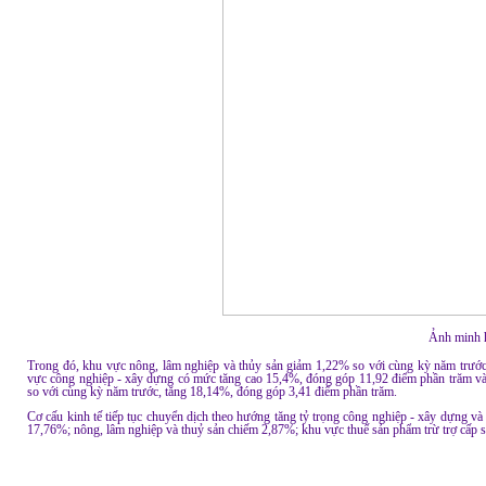
Ảnh minh 
Trong đó, khu vực nông, lâm nghiệp và thủy sản giảm 1,22% so với cùng kỳ năm trước,
vực công nghiệp - xây dựng có mức tăng cao 15,4%, đóng góp 11,92 điểm phần trăm vào t
so với cùng kỳ năm trước, tăng 18,14%, đóng góp 3,41 điểm phần trăm.
Cơ cấu kinh tế tiếp tục chuyển dịch theo hướng tăng tỷ trọng công nghiệp - xây dựng v
17,76%; nông, lâm nghiệp và thuỷ sản chiếm 2,87%; khu vực thuế sản phẩm trừ trợ cấp