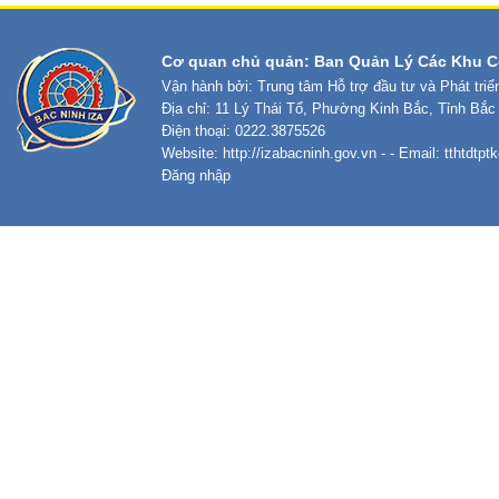
Cơ quan chủ quản: Ban Quản Lý Các Khu C
Vận hành bởi: Trung tâm Hỗ trợ đầu tư và Phát tri
Địa chỉ: 11 Lý Thái Tổ, Phường Kinh Bắc, Tỉnh Bắc
Điện thoại: 0222.3875526
Website:
http://izabacninh.gov.vn
- - Email:
tthtdtp
Đăng nhập