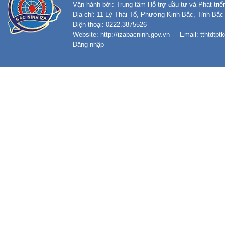
Vận hành bởi: Trung tâm Hỗ trợ đầu tư và Phát tri
Địa chỉ: 11 Lý Thái Tổ, Phường Kinh Bắc, Tỉnh Bắc
Điện thoại: 0222.3875526
Website:
http://izabacninh.gov.vn
- - Email:
tthtdtp
Đăng nhập