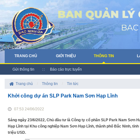
TRANG CHỦ
GIỚI THIỆU
THÔNG TIN
L
Gửi thông tin
Báo cáo trực tuyến
Trang chủ
/
Thông tin
/
Tin tức
Khởi công dự án SLP Park Nam Sơn Hạp Lĩnh
07:53 24/06/2022
Sáng ngày 23/6/2022, Chủ đầu tư là Công ty cổ phần SLP Park Nam Sơn 
Hạp Lĩnh tại Khu công nghiệp Nam Sơn Hạp Lĩnh, thành phố Bắc Ninh, tỉnh
triệu USD.