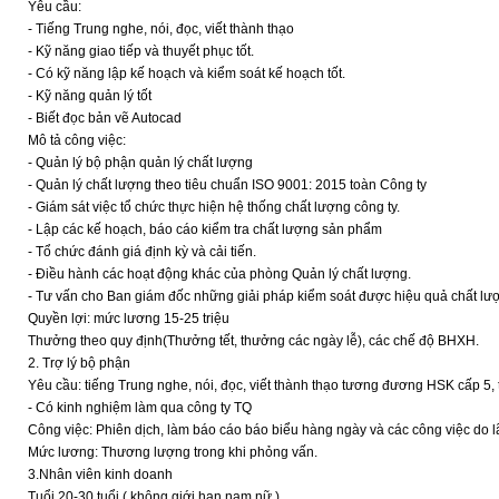
Yêu cầu:
- Tiếng Trung nghe, nói, đọc, viết thành thạo
- Kỹ năng giao tiếp và thuyết phục tốt.
- Có kỹ năng lập kế hoạch và kiểm soát kế hoạch tốt.
- Kỹ năng quản lý tốt
- Biết đọc bản vẽ Autocad
Mô tả công việc:
- Quản lý bộ phận quản lý chất lượng
- Quản lý chất lượng theo tiêu chuẩn ISO 9001: 2015 toàn Công ty
- Giám sát việc tổ chức thực hiện hệ thống chất lượng công ty.
- Lập các kế hoạch, báo cáo kiểm tra chất lượng sản phẩm
- Tổ chức đánh giá định kỳ và cải tiến.
- Điều hành các hoạt động khác của phòng Quản lý chất lượng.
- Tư vấn cho Ban giám đốc những giải pháp kiểm soát được hiệu quả chất lư
Quyền lợi: mức lương 15-25 triệu
Thưởng theo quy định(Thưởng tết, thưởng các ngày lễ), các chế độ BHXH.
2. Trợ lý bộ phận
Yêu cầu: tiếng Trung nghe, nói, đọc, viết thành thạo tương đương HSK cấp 5, t
- Có kinh nghiệm làm qua công ty TQ
Công việc: Phiên dịch, làm báo cáo báo biểu hàng ngày và các công việc do
Mức lương: Thương lượng trong khi phỏng vấn.
3.Nhân viên kinh doanh
Tuổi 20-30 tuổi ( không giới hạn nam nữ )