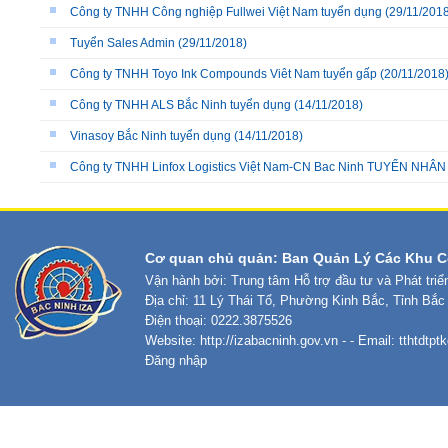
Công ty TNHH Công nghiệp Fullwei Việt Nam tuyển dụng
(29/11/2018
Tuyển Sales Admin
(29/11/2018)
Công ty TNHH Toyo Ink Compounds Viêt Nam tuyển gấp
(20/11/2018
Công ty TNHH ALS Bắc Ninh tuyển dụng
(14/11/2018)
Vinasoy Bắc Ninh tuyển dụng
(14/11/2018)
Công ty TNHH Linfox Logistics Việt Nam-CN Bac Ninh TUYỂN NHÂ
Cơ quan chủ quản: Ban Quản Lý Các Khu C
Vận hành bởi: Trung tâm Hỗ trợ đầu tư và Phát tri
Địa chỉ: 11 Lý Thái Tổ, Phường Kinh Bắc, Tỉnh Bắc
Điện thoại: 0222.3875526
Website:
http://izabacninh.gov.vn
- - Email:
tthtdtp
Đăng nhập