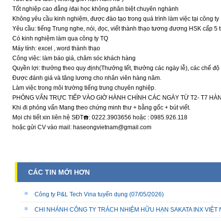
Tốt nghiệp cao đẳng /đại học không phân biệt chuyên nghành
Không yêu cầu kinh nghiệm, được đào tạo trong quá trình làm việc tại công ty
Yêu cầu: tiếng Trung nghe, nói, đọc, viết thành thạo tương đương HSK cấp 5 t
Có kinh nghiệm làm qua công ty TQ
Máy tính: excel , word thành thạo
Công việc: làm báo giá, chăm sóc khách hàng
Quyền lợi: thưởng theo quy định(Thưởng tết, thưởng các ngày lễ), các chế đ
Được đánh giá và tăng lương cho nhân viên hàng năm.
Làm việc trong môi trường tiếng trung chuyên nghiệp.
PHỎNG VẤN TRỰC TIẾP VÀO GIỜ HÀNH CHÍNH CÁC NGÀY TỪ T2- T7 HÀN
Khi đi phỏng vấn Mang theo chứng minh thư + bằng gốc + bút viết.
Mọi chi tiết xin liên hệ SĐT☎️: 0222.3903656 hoặc : 0985.926.118
hoặc gửi CV vào mail: haseongvietnam@gmail.com
CÁC TIN MỚI HƠN
Công ty P&L Tech Vina tuyển dụng
(07/05/2026)
CHI NHÁNH CÔNG TY TRÁCH NHIỆM HỮU HẠN SAKATA INX VIỆT NA