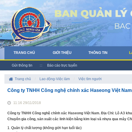
TRANG CHỦ
GIỚI THIỆU
THÔNG TIN
L
Gửi thông tin
Báo cáo trực tuyến
Trang chủ
/
Lao động-Việc làm
/
Việc tìm người
Công ty TNHH Công nghệ chính xác Haseong Việt Nam
11:16 29/11/2018
Công ty TNHH Công nghệ chính xác Haseong Việt Nam. Địa Chỉ: Lô A3 khu
Chuyên gia công, sản xuất các linh kiện bằng kim loại và nhựa qua máy CN
1. Quản lý chất lượng (không giới hạn tuổi tác)