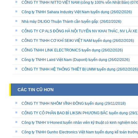
CÔNG TY TNHH NITTO VIỆT NAM (công ty 100% vốn Nhật Bản)
(07/
Công ty TNHH Sahara Industry Việt Nam tuyển dụng
(26/02/2026)
Nhà máy DILIGO Thuận Thành cần tuyển gấp:
(26/02/2026)
CÔNG TY CP ALS ĐÔNG HÀ NỘI TUYỂN NV KHAI THÁC, NV LÁI X
CÔNG TY TNHH CƠ KHÍ SEIKI VIỆT NAM tuyển dụng
(26/02/2026)
CÔNG TNHH LINK ELECTRONICS tuyển dụng
(26/02/2026)
Công ty TNHH Laird Việt Nam (Dupont) tuyển dụng
(26/02/2026)
CÔNG TY TNHH HỆ THỐNG THIẾT BỊ UMW tuyển dụng
(26/02/2026)
CÁC TIN CŨ HƠN
CÔNG TY TNHH NHÔM VĨNH ĐÔNG tuyển dụng
(29/11/2018)
CÔNG TY CỔ PHẦN BAO BÌ LIKSIN PHƯƠNG BẮC tuyển dụng
(29/1
Công ty TNHH V-Honest tuyển nhân viên kỹ thuật có kinh nghiệm bóc 
Công ty TNHH Gunho Electronics Việt Nam tuyển dụng kế toán trưởn