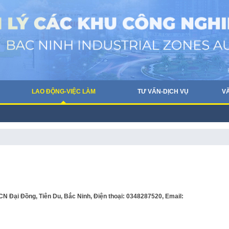
LAO ĐỘNG-VIỆC LÀM
TƯ VẤN-DỊCH VỤ
V
N Đại Đồng, Tiên Du, Bắc Ninh, Điện thoại: 0348287520, Email: