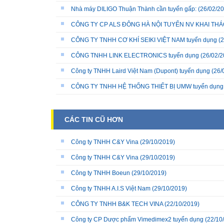
Nhà máy DILIGO Thuận Thành cần tuyển gấp:
(26/02/20
CÔNG TY CP ALS ĐÔNG HÀ NỘI TUYỂN NV KHAI THÁC
CÔNG TY TNHH CƠ KHÍ SEIKI VIỆT NAM tuyển dụng
(2
CÔNG TNHH LINK ELECTRONICS tuyển dụng
(26/02/2
Công ty TNHH Laird Việt Nam (Dupont) tuyển dụng
(26/
CÔNG TY TNHH HỆ THỐNG THIẾT BỊ UMW tuyển dụng
CÁC TIN CŨ HƠN
Công ty TNHH C&Y Vina
(29/10/2019)
Công ty TNHH C&Y Vina
(29/10/2019)
Công ty TNHH Boeun
(29/10/2019)
Công ty TNHH A.I.S Việt Nam
(29/10/2019)
CÔNG TY TNHH B&K TECH VINA
(22/10/2019)
Công ty CP Dược phẩm Vimedimex2 tuyển dụng
(22/10