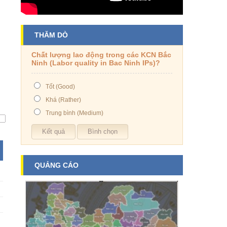
THĂM DÒ
Chất lượng lao động trong các KCN Bắc
Ninh (Labor quality in Bac Ninh IPs)?
Tốt (Good)
Khá (Rather)
Trung bình (Medium)
QUẢNG CÁO