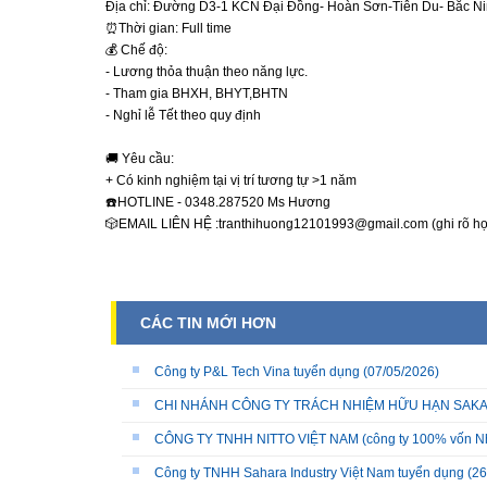
Địa chỉ: Đường D3-1 KCN Đại Đồng- Hoàn Sơn-Tiên Du- Bắc Ni
⏰Thời gian: Full time
💰 Chế độ:
- Lương thỏa thuận theo năng lực.
- Tham gia BHXH, BHYT,BHTN
- Nghỉ lễ Tết theo quy định
🚚 Yêu cầu:
+ Có kinh nghiệm tại vị trí tương tự >1 năm
☎️HOTLINE - 0348.287520 Ms Hương
🎲EMAIL LIÊN HỆ :tranthihuong12101993@gmail.com (ghi rõ họ tê
CÁC TIN MỚI HƠN
Công ty P&L Tech Vina tuyển dụng
(07/05/2026)
CHI NHÁNH CÔNG TY TRÁCH NHIỆM HỮU HẠN SAKATA 
CÔNG TY TNHH NITTO VIỆT NAM (công ty 100% vốn N
Công ty TNHH Sahara Industry Việt Nam tuyển dụng
(26