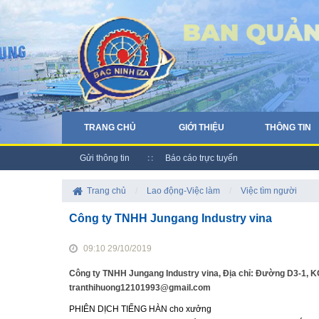
TRANG CHỦ
GIỚI THIỆU
THÔNG TIN
Gửi thông tin
Báo cáo trực tuyến
Trang chủ
/
Lao động-Việc làm
/
Việc tìm người
Công ty TNHH Jungang Industry vina
09:10 29/10/2019
Công ty TNHH Jungang Industry vina, Địa chỉ: Đường D3-1, KC
tranthihuong12101993@gmail.com
PHIÊN DỊCH TIẾNG HÀN cho xưởng