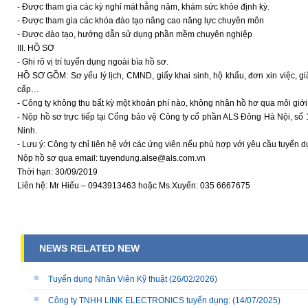
- Được tham gia các kỳ nghỉ mát hằng năm, khám sức khỏe định kỳ.
- Được tham gia các khóa đào tạo nâng cao năng lực chuyên môn
- Được đào tạo, hướng dẫn sử dụng phần mềm chuyên nghiệp
III. HỒ SƠ
- Ghi rõ vị trí tuyển dụng ngoài bìa hồ sơ.
HỒ SƠ GỒM: Sơ yếu lý lịch, CMND, giấy khai sinh, hộ khẩu, đơn xin việc, gi
cấp…
- Công ty không thu bất kỳ một khoản phí nào, không nhận hồ hơ qua môi giới
- Nộp hồ sơ trực tiếp tại Cổng bảo vệ Công ty cổ phần ALS Đông Hà Nội, số 
Ninh.
- Lưu ý: Công ty chỉ liên hệ với các ứng viên nếu phù hợp với yêu cầu tuyển 
Nộp hồ sơ qua email: tuyendung.alse@als.com.vn
Thời hạn: 30/09/2019
Liên hệ: Mr Hiếu – 0943913463 hoặc Ms.Xuyến: 035 6667675
NEWS RELATED NEW
Tuyển dụng Nhân Viên Kỹ thuật
(26/02/2026)
Công ty TNHH LINK ELECTRONICS tuyển dụng:
(14/07/2025)