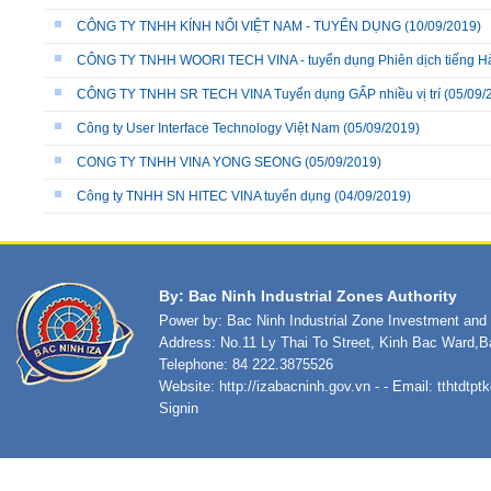
CÔNG TY TNHH KÍNH NỔI VIỆT NAM - TUYỂN DỤNG
(10/09/2019)
CÔNG TY TNHH WOORI TECH VINA - tuyển dụng Phiên dịch tiếng H
CÔNG TY TNHH SR TECH VINA Tuyển dụng GẤP nhiều vị trí
(05/09/
Công ty User Interface Technology Việt Nam
(05/09/2019)
CONG TY TNHH VINA YONG SEONG
(05/09/2019)
Công ty TNHH SN HITEC VINA tuyển dụng
(04/09/2019)
By: Bac Ninh Industrial Zones Authority
Power by: Bac Ninh Industrial Zone Investment an
Address: No.11 Ly Thai To Street, Kinh Bac Ward,B
Telephone: 84 222.3875526
Website:
http://izabacninh.gov.vn
- - Email:
tthtdtp
Signin