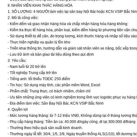
II. NHÂN VIÊN KHAI THÁC HÀNG HÓA
1. SÔ LƯỢNG: 4 NGƯỜI làm việc tại sân bay Nội Bài hoặc KCN VSIP Bắc Ni
2. Mô tả công việc:
- Kiểm đếm và giao nhận hàng hóa và chấp nhận hàng hóa hàng không:
- Kiểm tra thực tế hàng hóa, phân loại, kiểm đếm hàng từ phương tiện vận ch
- Sử dụng thiết bị để cân, đo trọng lượng, kích thước hàng và nhập số liệu và
- Thực hiện nghiệp vụ quản lý tồn kho
- Triển khai thông tin, hướng dẫn và giám sát nhân viên xe nâng, bốc xếp tro
- Lưu trữ ảnh và bàn giao tài liệu đúng theo qui định
3. Yêu cầu:
- Nam tuổi từ 20 trở lên
- Tốt nghiệp Trung cấp trở lên
- Tiếng anh: tối thiểu TOEIC 250 điểm
- Tin học: Sử dụng máy tính, các phần mêm Word, Excel
- Phẩm chất: Trung thực, có trách nhiệm, chăm chỉ
- Ưu tiên những ứng viên có kinh nghiệm trong lĩnh vực logistic phục vụ hàn
- Địa điểm làm việc: Sân Bay Nội Bài, KCN VSIP Bắc Ninh
4. Quyền lợi
- Mức lương hàng tháng: từ 7-12 triệu VNĐ, Không dừng lại ở tháng lương thứ
- Phụ cấp hàng tháng: Tiền ăn ca: 40.000 đ/ngày công, đi lại 300.000 đ/tháng
- Thưởng theo hiệu quả sản xuất kinh doanh.
- Thưởng ngày lễ tết: 30/4, 1/5, 2/9, Ngày truyền thống ALS(1/10), tết dương l