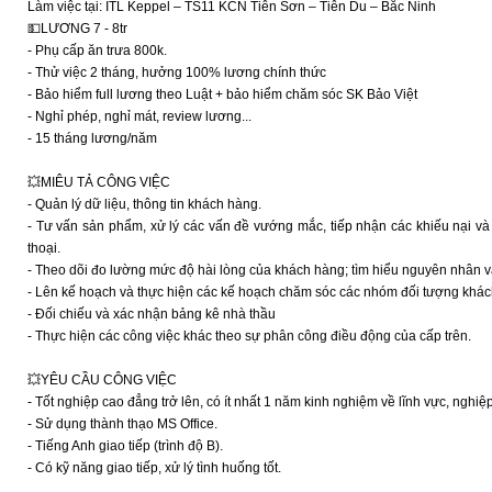
Làm việc tại: ITL Keppel – TS11 KCN Tiên Sơn – Tiên Du – Bắc Ninh
💵LƯƠNG 7 - 8tr
- Phụ cấp ăn trưa 800k.
- Thử việc 2 tháng, hưởng 100% lương chính thức
- Bảo hiểm full lương theo Luật + bảo hiểm chăm sóc SK Bảo Việt
- Nghỉ phép, nghỉ mát, review lương...
- 15 tháng lương/năm
💥MIÊU TẢ CÔNG VIỆC
- Quản lý dữ liệu, thông tin khách hàng.
- Tư vấn sản phẩm, xử lý các vấn đề vướng mắc, tiếp nhận các khiếu nại v
thoại.
- Theo dõi đo lường mức độ hài lòng của khách hàng; tìm hiểu nguyên nhân và 
- Lên kế hoạch và thực hiện các kế hoạch chăm sóc các nhóm đối tượng khách
- Đối chiếu và xác nhận bảng kê nhà thầu
- Thực hiện các công việc khác theo sự phân công điều động của cấp trên.
💥YÊU CẦU CÔNG VIỆC
- Tốt nghiệp cao đẳng trở lên, có ít nhất 1 năm kinh nghiệm về lĩnh vực, nghi
- Sử dụng thành thạo MS Office.
- Tiếng Anh giao tiếp (trình độ B).
- Có kỹ năng giao tiếp, xử lý tình huống tốt.