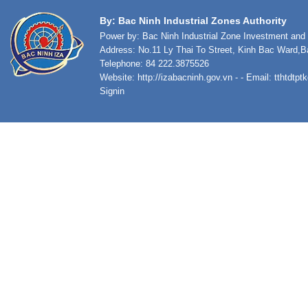
By: Bac Ninh Industrial Zones Authority
Power by: Bac Ninh Industrial Zone Investment an
Address: No.11 Ly Thai To Street, Kinh Bac Ward,B
Telephone: 84 222.3875526
Website:
http://izabacninh.gov.vn
- - Email:
tthtdtp
Signin