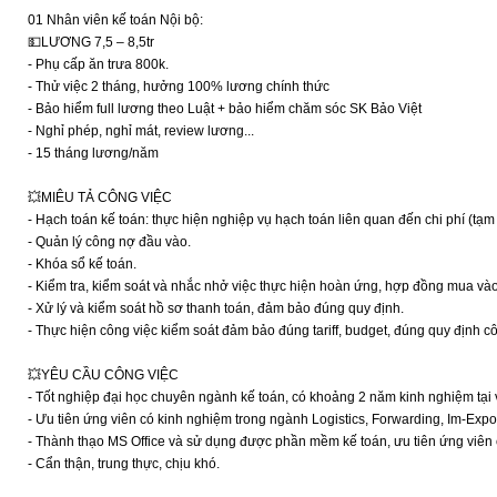
01 Nhân viên kế toán Nội bộ:
💵LƯƠNG 7,5 – 8,5tr
- Phụ cấp ăn trưa 800k.
- Thử việc 2 tháng, hưởng 100% lương chính thức
- Bảo hiểm full lương theo Luật + bảo hiểm chăm sóc SK Bảo Việt
- Nghỉ phép, nghỉ mát, review lương...
- 15 tháng lương/năm
💥MIÊU TẢ CÔNG VIỆC
- Hạch toán kế toán: thực hiện nghiệp vụ hạch toán liên quan đến chi phí (tạm ứ
- Quản lý công nợ đầu vào.
- Khóa sổ kế toán.
- Kiểm tra, kiểm soát và nhắc nhở việc thực hiện hoàn ứng, hợp đồng mua vào
- Xử lý và kiểm soát hồ sơ thanh toán, đảm bảo đúng quy định.
- Thực hiện công việc kiểm soát đảm bảo đúng tariff, budget, đúng quy định công
💥YÊU CẦU CÔNG VIỆC
- Tốt nghiệp đại học chuyên ngành kế toán, có khoảng 2 năm kinh nghiệm tại vị
- Ưu tiên ứng viên có kinh nghiệm trong ngành Logistics, Forwarding, Im-Expor
- Thành thạo MS Office và sử dụng được phần mềm kế toán, ưu tiên ứng viê
- Cẩn thận, trung thực, chịu khó.