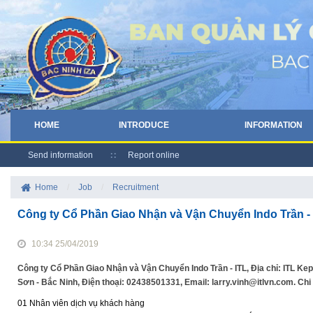
HOME
INTRODUCE
INFORMATION
Send information
Report online
Home
/
Job
/
Recruitment
Công ty Cổ Phần Giao Nhận và Vận Chuyển Indo Trần - 
10:34 25/04/2019
Công ty Cổ Phần Giao Nhận và Vận Chuyển Indo Trần - ITL, Địa chỉ: ITL Ke
Sơn - Bắc Ninh, Điện thoại: 02438501331, Email: larry.vinh@itlvn.com. Ch
01 Nhân viên dịch vụ khách hàng