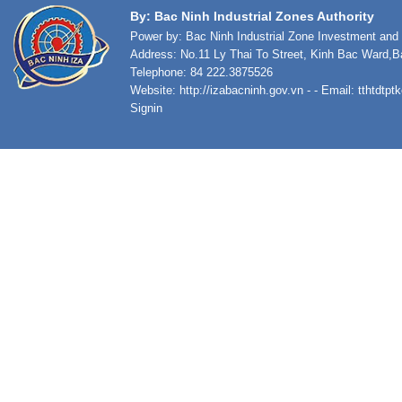
By: Bac Ninh Industrial Zones Authority
Power by: Bac Ninh Industrial Zone Investment an
Address: No.11 Ly Thai To Street, Kinh Bac Ward,B
Telephone: 84 222.3875526
Website:
http://izabacninh.gov.vn
- - Email:
tthtdtp
Signin