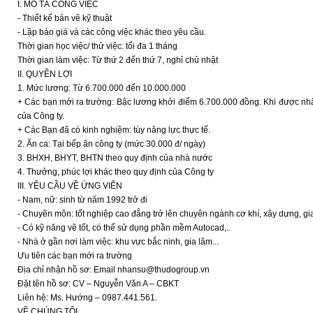
I. MÔ TẢ CÔNG VIỆC
- Thiết kế bản vẽ kỹ thuật
- Lập báo giá và các công việc khác theo yêu cầu.
Thời gian học việc/ thử việc: tối đa 1 tháng
Thời gian làm việc: Từ thứ 2 đến thứ 7, nghỉ chủ nhật
II. QUYỀN LỢI
1. Mức lương: Từ 6.700.000 đến 10.000.000
+ Các bạn mới ra trường: Bậc lương khởi điểm 6.700.000 đồng. Khi được nh
của Công ty.
+ Các Bạn đã có kinh nghiệm: tùy năng lực thực tế.
2. Ăn ca: Tại bếp ăn công ty (mức 30.000 đ/ ngày)
3. BHXH, BHYT, BHTN theo quy định của nhà nước
4. Thưởng, phúc lợi khác theo quy định của Công ty
III. YÊU CẦU VỀ ỨNG VIÊN
- Nam, nữ: sinh từ năm 1992 trở đi
- Chuyên môn: tốt nghiệp cao đẳng trở lên chuyên ngành cơ khí, xây dựng, gia
- Có kỹ năng vẽ tốt, có thể sử dụng phần mềm Autocad,..
- Nhà ở gần nơi làm việc: khu vực bắc ninh, gia lâm...
Ưu tiên các bạn mới ra trường
Địa chỉ nhận hồ sơ: Email nhansu@thudogroup.vn
Đặt tên hồ sơ: CV – Nguyễn Văn A – CBKT
Liên hệ: Ms. Hướng – 0987.441.561.
VỀ CHÚNG TÔI