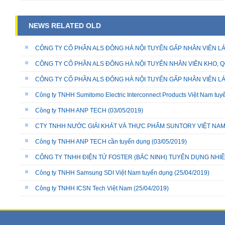
NEWS RELATED OLD
CÔNG TY CỔ PHẦN ALS ĐÔNG HÀ NỘI TUYỂN GẤP NHÂN VIÊN LÁ
CÔNG TY CỔ PHẦN ALS ĐÔNG HÀ NỘI TUYỂN NHÂN VIÊN KHO, QC
CÔNG TY CỔ PHẦN ALS ĐÔNG HÀ NỘI TUYỂN GẤP NHÂN VIÊN LÁ
Công ty TNHH Sumitomo Electric Interconnect Products Việt Nam tuyể
Công ty TNHH ANP TECH
(03/05/2019)
CTY TNHH NƯỚC GIẢI KHÁT VÀ THỰC PHẨM SUNTORY VIỆT NA
Công ty TNHH ANP TECH cần tuyển dụng
(03/05/2019)
CÔNG TY TNHH ĐIỆN TỬ FOSTER (BẮC NINH) TUYỂN DỤNG NHIỀU
Công ty TNHH Samsung SDI Việt Nam tuyển dụng
(25/04/2019)
Công ty TNHH ICSN Tech Việt Nam
(25/04/2019)