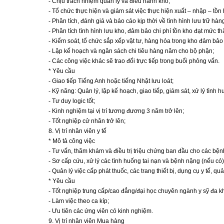
- Chịu trách nhiệm quản lý và điều hành kho;
- Tổ chức thực hiện và giám sát việc thực hiện xuất – nhập – tồn 
- Phân tích, đánh giá và báo cáo kịp thời về tình hình lưu trữ hàn
- Phân tích tình hình lưu kho, đảm bảo chi phí tồn kho đạt mức th
- Kiểm soát, tổ chức sắp xếp vật tư, hàng hóa trong kho đảm bả
- Lập kế hoạch và ngân sách chi tiêu hàng năm cho bộ phận;
- Các công việc khác sẽ trao đổi trực tiếp trong buổi phỏng vấn.
* Yêu cầu
- Giao tiếp Tiếng Anh hoặc tiếng Nhật lưu loát;
- Kỹ năng: Quản lý, lập kế hoạch, giao tiếp, giám sát, xử lý tình h
- Tư duy logic tốt;
- Kinh nghiệm tại vị trí tương đương 3 năm trở lên;
- Tốt nghiệp cử nhân trở lên;
8. Vị trí nhân viên y tế
* Mô tả công việc
- Tư vấn, thăm khám và điều trị triệu chứng ban đầu cho các bệ
- Sơ cấp cứu, xử lý các tình huống tai nạn và bệnh nặng (nếu có) 
- Quản lý việc cấp phát thuốc, các trang thiết bị, dụng cụ y tế, qu
* Yêu cầu
- Tốt nghiệp trung cấp/cao đẳng/đại học chuyên ngành y sỹ đa k
- Làm việc theo ca kíp;
- Ưu tiên các ứng viên có kinh nghiệm.
9. Vị trí nhân viên Mua hàng