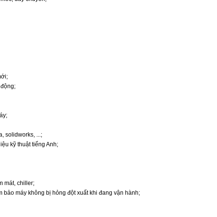
mới;
ự động;
áy;
 solidworks, ...;
iệu kỹ thuật tiếng Anh;
mát, chiller;
ảm bảo máy không bị hỏng đột xuất khi đang vận hành;