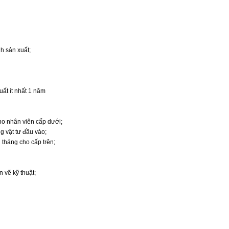
nh sản xuất;
uất ít nhất 1 năm
cho nhân viên cấp dưới;
g vật tư đầu vào;
 tháng cho cấp trên;
 vẽ kỹ thuật;