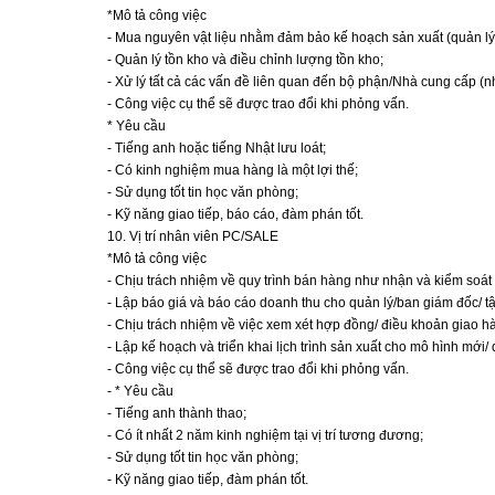
*Mô tả công việc
- Mua nguyên vật liệu nhằm đảm bảo kế hoạch sản xuất (quản lý 
- Quản lý tồn kho và điều chỉnh lượng tồn kho;
- Xử lý tất cả các vấn đề liên quan đến bộ phận/Nhà cung cấp (
- Công việc cụ thể sẽ được trao đổi khi phỏng vấn.
* Yêu cầu
- Tiếng anh hoặc tiếng Nhật lưu loát;
- Có kinh nghiệm mua hàng là một lợi thế;
- Sử dụng tốt tin học văn phòng;
- Kỹ năng giao tiếp, báo cáo, đàm phán tốt.
10. Vị trí nhân viên PC/SALE
*Mô tả công việc
- Chịu trách nhiệm về quy trình bán hàng như nhận và kiểm soát
- Lập báo giá và báo cáo doanh thu cho quản lý/ban giám đốc/ tậ
- Chịu trách nhiệm về việc xem xét hợp đồng/ điều khoản giao h
- Lập kế hoạch và triển khai lịch trình sản xuất cho mô hình mới/
- Công việc cụ thể sẽ được trao đổi khi phỏng vấn.
- * Yêu cầu
- Tiếng anh thành thao;
- Có ít nhất 2 năm kinh nghiệm tại vị trí tương đương;
- Sử dụng tốt tin học văn phòng;
- Kỹ năng giao tiếp, đàm phán tốt.