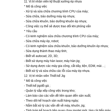
11. Vị trí nhân viên kỹ thuật xưởng ép nhựa
* Mô tả công việc
- Xử lý và sửa chữa chương trình CPU của máy;
- Sửa chữa, bảo dưỡng máy ép nhựa;
- Sửa chữa khuôn, bảo dưỡng khuôn ép nhựa;
- Công việc cụ thể sẽ được trao đổi khi phỏng vấn
* Yêu cầu
- Có kinh nghiệm sửa chữa chương trình CPU của máy;
- Sửa chữa máy ép, robot;
- Có kinh nghiệm sửa chữa khuôn, bảo dưỡng khuôn ép nhựa;
- Sửa dụng thành thao máy tính;
- Biết vẽ autocad, 2D, 3D;
- Biết sử dụng máy hàn lasor, máy hàn jig;
- Sử dụng được các máy gia công, cắt dây, tiện, EDM, mài…;
- Biết xử lý và sửa chữa các lỗi của máy ép nhựa.
12. Vị trí nhân viên Thiết kế Jig
* Mô tả công việc
- Thiết kế jig/đồ gá ;
- Quản lý sắp xếp công việc trong kho;
- Làm báo cáo các vấn đề liên quan đến sản xuất;
- Theo dõi kế hoạch sản xuất hàng ngày;
- Nắm bắt xử lý các vấn đề về máy, khuôn, jig;
- Tính toán kế hoạch liên quan chạy model mới, làm cải tiến má