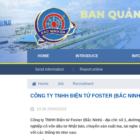
HOME
INTRODUCE
INF
Send information
Report online
Home
/
Job
/
Recruitment
CÔNG TY TNHH ĐIỆN TỬ FOSTER (BẮC NINH
10:38 25/04/2019
Công ty TNHH Điện tử Foster (Bắc Ninh) - địa chỉ: số 1, đường
nghiệp có vốn đầu tư Nhật bản, chuyên sản xuất loa, tai nghe s
với các thông tin như sau: