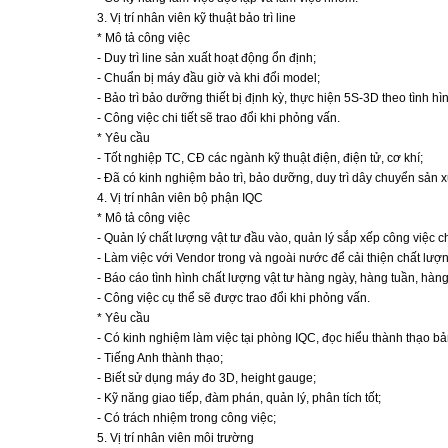
3. Vị trí nhân viên kỹ thuật bảo trì line
* Mô tả công việc
- Duy trì line sản xuất hoạt động ổn định;
- Chuẩn bị máy đầu giờ và khi đổi model;
- Bảo trì bảo dưỡng thiết bị định kỳ, thực hiện 5S-3D theo tình hì
- Công việc chi tiết sẽ trao đổi khi phỏng vấn.
* Yêu cầu
- Tốt nghiệp TC, CĐ các ngành kỹ thuật điện, điện tử, cơ khí;
- Đã có kinh nghiệm bảo trì, bảo dưỡng, duy trì dây chuyển sản x
4. Vị trí nhân viên bộ phận IQC
* Mô tả công việc
- Quản lý chất lượng vật tư đầu vào, quản lý sắp xếp công việc 
- Làm việc với Vendor trong và ngoài nước để cải thiện chất lượn
- Báo cáo tình hình chất lượng vật tư hàng ngày, hàng tuần, hàng
- Công việc cụ thể sẽ được trao đổi khi phỏng vấn.
* Yêu cầu
- Có kinh nghiệm làm việc tại phòng IQC, đọc hiểu thành thạo bản
- Tiếng Anh thành thạo;
- Biết sử dụng máy đo 3D, height gauge;
- Kỹ năng giao tiếp, đàm phán, quản lý, phân tích tốt;
- Có trách nhiệm trong công việc;
5. Vị trí nhân viên môi trường