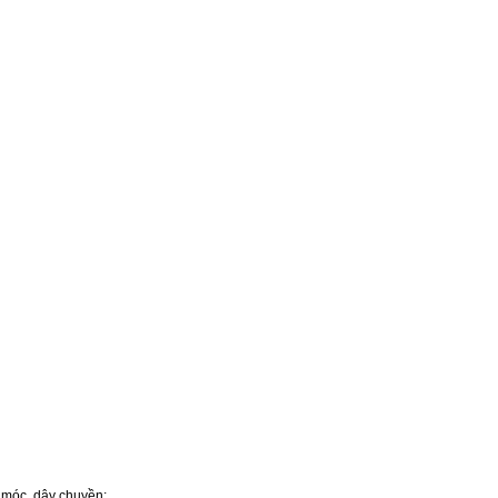
y móc, dây chuyền;