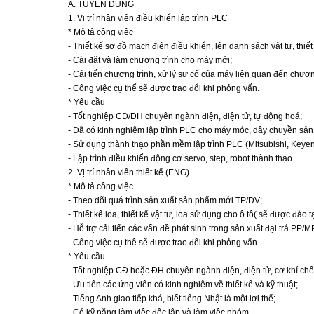
A. TUYỀN DỤNG
1. Vị trí nhân viên điều khiển lập trình PLC
* Mô tả công việc
- Thiết kế sơ đồ mạch điện điều khiển, lên danh sách vật tư, thiết 
- Cài đặt và làm chương trình cho máy mới;
- Cải tiến chương trình, xử lý sự cố của máy liên quan đến chương
- Công việc cụ thể sẽ được trao đổi khi phỏng vấn.
* Yêu cầu
- Tốt nghiệp CĐ/ĐH chuyên ngành điện, điện tử, tự động hoá;
- Đã có kinh nghiệm lập trình PLC cho máy móc, dây chuyền sản x
- Sử dụng thành thạo phần mềm lập trình PLC (Mitsubishi, Keyen
- Lập trình điều khiển động cơ servo, step, robot thành thạo.
2. Vị trí nhân viên thiết kế (ENG)
* Mô tả công việc
- Theo dõi quá trình sản xuất sản phẩm mới TP/DV;
- Thiết kế loa, thiết kế vật tư, loa sử dụng cho ô tô( sẽ được đào t
- Hỗ trợ cải tiến các vấn đề phát sinh trong sản xuất đại trá PP/M
- Công việc cụ thê sẽ được trao đổi khi phỏng vấn.
* Yêu cầu
- Tốt nghiệp CĐ hoặc ĐH chuyên ngành điện, điện tử, cơ khí chế t
- Ưu tiên các ứng viên có kinh nghiệm về thiết kế và kỹ thuật;
- Tiếng Anh giao tiếp khá, biết tiếng Nhật là một lợi thế;
- Có kỹ năng làm việc độc lập và làm việc nhóm.