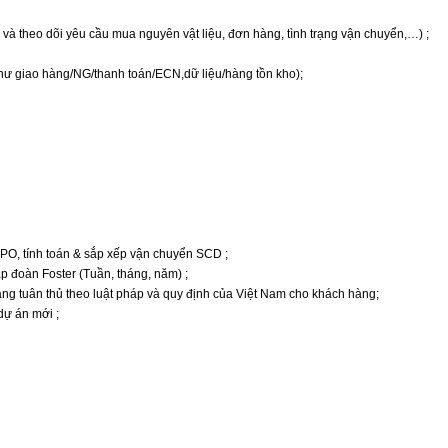
và theo dõi yêu cầu mua nguyên vật liệu, đơn hàng, tình trạng vận chuyển,…) ;
như giao hàng/NG/thanh toán/ECN,dữ liệu/hàng tồn kho);
 PO, tính toán & sắp xếp vận chuyển SCD ;
p đoàn Foster (Tuần, tháng, năm) ;
àng tuân thủ theo luật pháp và quy định của Việt Nam cho khách hàng;
 dự án mới ;