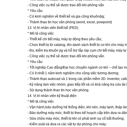
- Công việc cụ thể sẽ được trao đổi khi phỏng vấn
* Yêu cầu
- Có kinh nghiệm về thiết kế và gia công khuôn/jig;
- Thành thạo tin học văn phòng (word, excel, powpoint)
13. Vị trí nhân viên thiết kế (PED)
* Mô tả công việc
- Thiết kế chi tiết máy, máy tự động theo yêu cầu;
- Chọn thiết bị từ catalog, lên danh sách thiết bị cơ khí cho máy 
- Đo, kiểm tra khuôn jig và hỗ trợ lắp ráp cụm chi tiết máy, máy t
- Công việc cụ thể sẽ được trao đổi khi phỏng vấn.
* Yêu cầu
- Tốt nghiệp Cao đẳng/Đại học chuyên ngành cơ khí – chế tạo m
- Có ít nhất 1 năm kinh nghiệm cho công việc tương đương;
- Thành thạo autocad và 1 trong các phần mềm 3D: inventor, catia,
- Kỹ năng làm việc nhóm, giao tiếp tốt và có khả năng tra cứu tài l
- Sử dụng thành thao tin học văn phòng.
14. Vị trí nhân viên kỹ thuật điện
* Mô tả công việc
- Vận hành,bảo dưỡng hệ thống điện, khí nén, máy lạnh, tháp làm 
- Bảo dưỡng máy móc, thiết bị theo kế hoạch cấp trên đưa ra đ
- Sửa chữa máy móc, thiết bị khi có phát sinh sự cố bất thường;
- Kiểm soát và đưa ra các vật tư dự phòng cho máy;