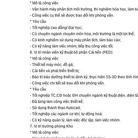
* Mô tả công việc
- Vận hành máy phân tích môi trường, thí nghiệm hóa học, làm b
- Công việc cụ thể sẽ được trao đổi khi phỏng vấn.
* Yêu cầu
- Tốt nghiệp cao đẳng/ Đại học;
- Có chuyên ngành chuyên môn hóa, môi trường là một lợi thế;
- Có kinh nghiệm sử dụng máy phân tích, làm báo cáo;
- Có kỹ năng làm việc nhóm, tiếp thu công việc tốt.
6. Vị trí nhân viên kỹ thuật bộ phận Cải tiến (PED)
* Mô tả công việc
- Thiết kế máy móc, đồ gá;
- Cải tiến và phát triển thiết bị;
- Bảo trì bảo dưỡng thiết bị định kỳ, thực hiện 5S-3D theo tình hì
- Công việc chi tiết sẽ trao đổi khi phỏng vấn.
* Yêu cầu
- Tốt nghiệp TC,CĐ hoặc ĐH chuyên ngành kỹ thuật điện, điện tử,
- Đã từng làm công việc thiết kế;
- Sử dụng thành thạo Autocad;
- Tốt nghiệp các ngành cơ khí, tự động hoá;
- Có kỹ năng quản lý, làm việc độc lập, làm việc nhóm.
7. Vị trí trưởng phòng Kho
* Mô tả công việc