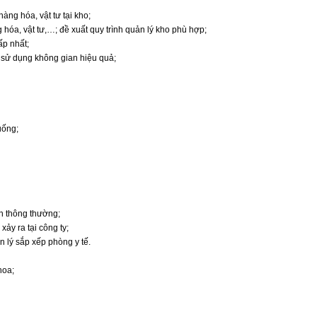
hàng hóa, vật tư tại kho;
g hóa, vật tư,…; đề xuất quy trình quản lý kho phù hợp;
ấp nhất;
o sử dụng không gian hiệu quả;
uống;
nh thông thường;
xảy ra tại công ty;
ản lý sắp xếp phòng y tế.
hoa;