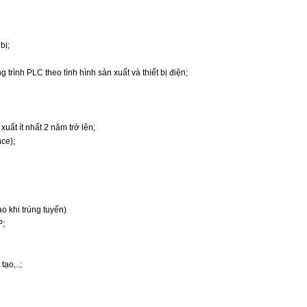
bị;
 trình PLC theo tình hình sản xuất và thiết bị điện;
uất ít nhất 2 năm trở lên;
ce);
ạo khi trúng tuyển)
P;
ạo,..;