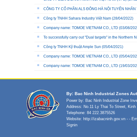
CÔNG TY CỔ PHẦN ALS ĐÔNG HÀ NỘI TUYỂN NHÂN 
Công ty TNHH Sahara Industry Việt Nam
(28/04/2022)
Company name: TOMOE VIETNAM CO., LTD
(03/08/202
To successfully carry out "Dual targets" in the Northern N
Công ty TNHH Kỹ thuật Ample Sun
(05/04/2021)
Company name: TOMOE VIETNAM CO., LTD
(05/04/202
Company name: TOMOE VIETNAM CO., LTD
(19/03/202
By: Bac Ninh Industrial Zones Aut
Power by: Bac Ninh Industrial Zone In
Address: No.11 Ly Thai To Street, Kin
Telephone: 84 222.3875526
Website:
http://izabacninh.gov.vn
- - Em
Signin