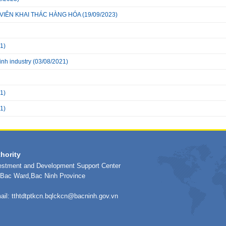
VIÊN KHAI THÁC HÀNG HÓA
(19/09/2023)
1)
inh industry
(03/08/2021)
1)
1)
hority
vestment and Development Support Center
h Bac Ward,Bac Ninh Province
ail:
tthtdtptkcn.bqlckcn@bacninh.gov.vn