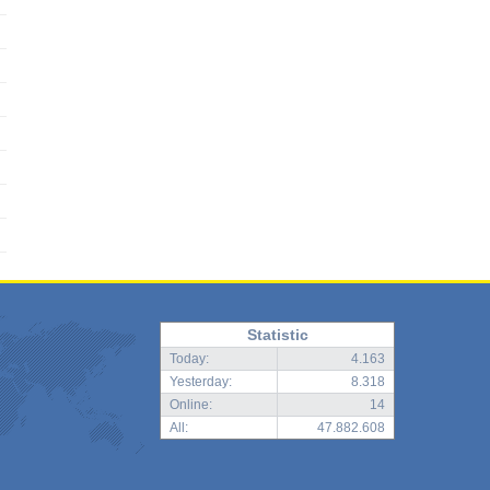
Statistic
Today:
4.163
Yesterday:
8.318
Online:
14
All:
47.882.608