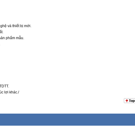
hệ và thiết bị mới.
ất.
, sản phẩm mẫu.
.
 TDTT.
c lợi khác./