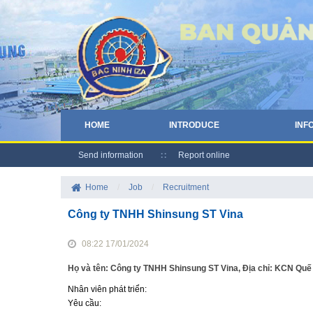
HOME
INTRODUCE
INF
Send information
Report online
Home
/
Job
/
Recruitment
Công ty TNHH Shinsung ST Vina
08:22 17/01/2024
Họ và tên: Công ty TNHH Shinsung ST Vina, Địa chỉ: KCN Quế
Nhân viên phát triển:
Yêu cầu: