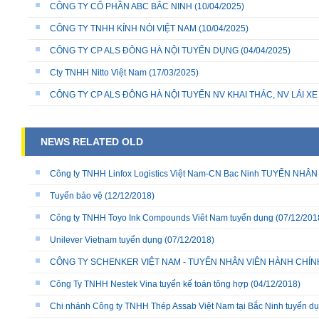
CÔNG TY CỔ PHẦN ABC BẮC NINH
(10/04/2025)
CÔNG TY TNHH KÍNH NỎI VIỆT NAM
(10/04/2025)
CÔNG TY CP ALS ĐÔNG HÀ NỘI TUYỂN DỤNG
(04/04/2025)
Cty TNHH Nitto Việt Nam
(17/03/2025)
CÔNG TY CP ALS ĐÔNG HÀ NỘI TUYỂN NV KHAI THÁC, NV LÁI X
NEWS RELATED OLD
Công ty TNHH Linfox Logistics Việt Nam-CN Bac Ninh TUYỂN NHÂ
Tuyển bảo vệ
(12/12/2018)
Công ty TNHH Toyo Ink Compounds Viêt Nam tuyển dụng
(07/12/201
Unilever Vietnam tuyển dụng
(07/12/2018)
CÔNG TY SCHENKER VIỆT NAM - TUYỂN NHÂN VIÊN HÀNH CHÍN
Công Ty TNHH Nestek Vina tuyển kế toán tông hợp
(04/12/2018)
Chi nhánh Công ty TNHH Thép Assab Việt Nam tại Bắc Ninh tuyển d