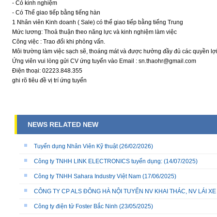
- Có kinh nghiệm
- Có Thể giao tiếp bằng tiếng hàn
1 Nhân viên Kinh doanh ( Sale) có thể giao tiếp bằng tiếng Trung
Mức lương: Thoả thuận theo năng lực và kinh nghiệm làm việc
Công việc : Trao đổi khi phỏng vấn.
Môi trường làm việc sạch sẽ, thoáng mát và được hưởng đầy đủ các quyền lợi 
Ứng viên vui lòng gửi CV ứng tuyển vào Email : sn.thaohr@gmail.com
Điện thoại: 02223.848.355
ghi rõ tiêu đề vị trí ứng tuyển
NEWS RELATED NEW
Tuyển dụng Nhân Viên Kỹ thuật
(26/02/2026)
Công ty TNHH LINK ELECTRONICS tuyển dụng:
(14/07/2025)
Công ty TNHH Sahara Industry Việt Nam
(17/06/2025)
CÔNG TY CP ALS ĐÔNG HÀ NỘI TUYỂN NV KHAI THÁC, NV LÁI X
Công ty điện tử Foster Bắc Ninh
(23/05/2025)