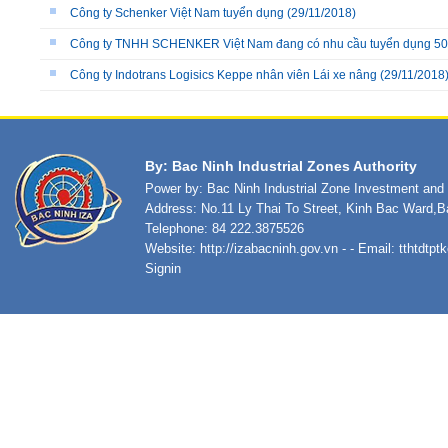
Công ty Schenker Việt Nam tuyển dụng
(29/11/2018)
Công ty TNHH SCHENKER Việt Nam đang có nhu cầu tuyển dụng 50
Công ty Indotrans Logisics Keppe nhân viên Lái xe nâng
(29/11/2018
By: Bac Ninh Industrial Zones Authority
Power by: Bac Ninh Industrial Zone Investment an
Address: No.11 Ly Thai To Street, Kinh Bac Ward,B
Telephone: 84 222.3875526
Website:
http://izabacninh.gov.vn
- - Email:
tthtdtp
Signin