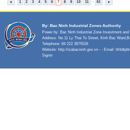
...
1
2
3
4
5
6
7
8
9
10
11
81
By: Bac Ninh Industrial Zones Authority
Power by: Bac Ninh Industrial Zone Investment an
Address: No.11 Ly Thai To Street, Kinh Bac Ward,B
Telephone: 84 222.3875526
Website:
http://izabacninh.gov.vn
- - Email:
tthtdtp
Signin