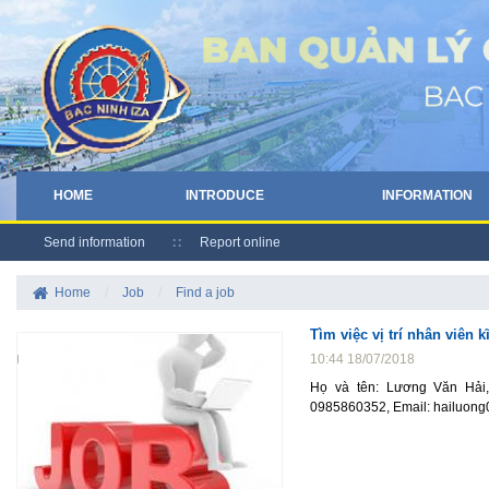
HOME
INTRODUCE
INFORMATION
Send information
Report online
Home
/
Job
/
Find a job
Tìm việc vị trí nhân viên k
10:44 18/07/2018
Họ và tên: Lương Văn Hải,
0985860352, Email: hailuon