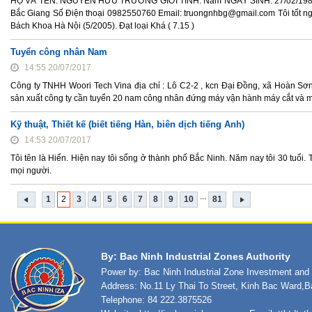
HỌ VÀ TÊN: NGUYỄN HỮU TRƯỜNG GIỚI TÍNH: Nam NGÀY SINH: 27/02/1982 Đ
Bắc Giang Số Điện thoại 0982550760 Email: truongnhbg@gmail.com Tôi tốt
Bách Khoa Hà Nội (5/2005). Đạt loại Khá ( 7.15 )
Tuyển công nhân Nam
14:55 20/07/2017
Công ty TNHH Woori Tech Vina địa chỉ : Lô C2-2 , kcn Đại Đồng, xã Hoàn Sơ
sản xuất công ty cần tuyển 20 nam công nhân đứng máy vận hành máy cắt và 
Kỹ thuật, Thiết kế (biết tiếng Hàn, biên dịch tiếng Anh)
14:53 20/07/2017
Tôi tên là Hiển. Hiện nay tôi sống ở thành phố Bắc Ninh. Năm nay tôi 30 tuổi. T
mọi người.
...
1
2
3
4
5
6
7
8
9
10
81
By: Bac Ninh Industrial Zones Authority
Power by: Bac Ninh Industrial Zone Investment an
Address: No.11 Ly Thai To Street, Kinh Bac Ward,B
Telephone: 84 222.3875526