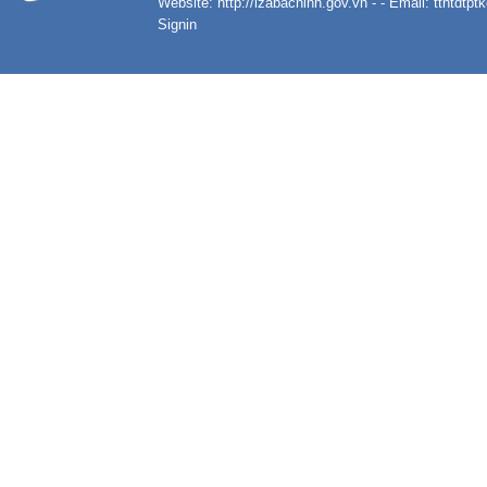
Website:
http://izabacninh.gov.vn
- - Email:
tthtdtp
Signin