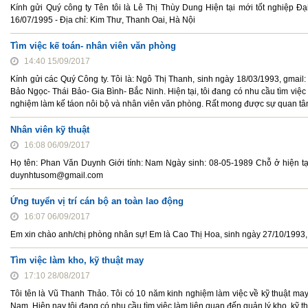
Kính gửi Quý công ty Tên tôi là Lê Thị Thùy Dung Hiện tại mới tốt nghiệp Đạ
16/07/1995 - Địa chỉ: Kim Thư, Thanh Oai, Hà Nội
Tìm việc kế toán- nhân viên văn phòng
14:40 15/09/2017
Kính gửi các Quý Công ty. Tôi là: Ngô Thị Thanh, sinh ngày 18/03/1993, gmai
Bảo Ngọc- Thái Bảo- Gia Bình- Bắc Ninh. Hiện tại, tôi đang có nhu cầu tìm việ
nghiệm làm kế táon nôi bộ và nhân viên văn phòng. Rất mong được sự quan tâm
Nhân viên kỹ thuật
16:08 06/09/2017
Họ tên: Phan Văn Duynh Giới tính: Nam Ngày sinh: 08-05-1989 Chỗ ở hiện tạ
duynhtusom@gmail.com
Ứng tuyển vị trí cán bộ an toàn lao động
16:07 06/09/2017
Em xin chào anh/chị phòng nhân sự! Em là Cao Thị Hoa, sinh ngày 27/10/1993, g
Tìm việc làm kho, kỹ thuật may
17:10 28/08/2017
Tôi tên là Vũ Thanh Thảo. Tôi có 10 năm kinh nghiệm làm việc về kỹ thuật may,
Nam. Hiện nay tôi đang có nhu cầu tìm việc làm liên quan đến quản lý kho, kỹ t