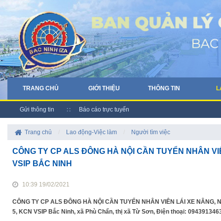
TRANG CHỦ
GIỚI THIỆU
THÔNG TIN
L
Gửi thông tin
Báo cáo trực tuyến
Trang chủ
/
Lao động-Việc làm
/
Người tìm việc
CÔNG TY CP ALS ĐÔNG HÀ NỘI CẦN TUYỂN NHÂN VIÊ
VSIP BẮC NINH
10:39 19/02/2021
CÔNG TY CP ALS ĐÔNG HÀ NỘI CẦN TUYỂN NHÂN VIÊN LÁI XE NÂNG, NV 
5, KCN VSIP Bắc Ninh, xã Phù Chẩn, thị xã Từ Sơn, Điện thoại: 09439134