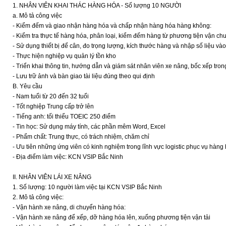
1. NHÂN VIÊN KHAI THÁC HÀNG HÓA - Số lượng 10 NGƯỜI
a. Mô tả công việc
- Kiểm đếm và giao nhận hàng hóa và chấp nhận hàng hóa hàng không:
- Kiểm tra thực tế hàng hóa, phân loại, kiểm đếm hàng từ phương tiện vận ch
- Sử dụng thiết bị để cân, đo trọng lượng, kích thước hàng và nhập số liệu và
- Thực hiện nghiệp vụ quản lý tồn kho
- Triển khai thông tin, hướng dẫn và giám sát nhân viên xe nâng, bốc xếp tro
- Lưu trữ ảnh và bàn giao tài liệu đúng theo qui định
B. Yêu cầu
- Nam tuổi từ 20 đến 32 tuổi
- Tốt nghiệp Trung cấp trở lên
- Tiếng anh: tối thiểu TOEIC 250 điểm
- Tin học: Sử dụng máy tính, các phần mêm Word, Excel
- Phẩm chất: Trung thực, có trách nhiệm, chăm chỉ
- Ưu tiên những ứng viên có kinh nghiệm trong lĩnh vực logistic phục vụ hàn
- Địa điểm làm việc: KCN VSIP Bắc Ninh
II. NHÂN VIÊN LÁI XE NÂNG
1. Số lượng: 10 người làm việc tại KCN VSIP Bắc Ninh
2. Mô tả công việc:
- Vận hành xe nâng, di chuyển hàng hóa:
- Vận hành xe nâng để xếp, dỡ hàng hóa lên, xuống phương tiện vận tải