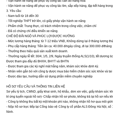
- Vận hành xe nâng để phục vụ công tác cân đo hàng hóa
- Vận hành xe nâng để phục vụ công tác tìm, sắp xếp hàng, tập kết hàng trong
3. Yêu cầu:
- Nam tuổi từ 18 đến 30
- Tốt nghiệp THPT trở lên, có giấy phép vận hành xe nâng
- Phẩm chất: Trung thực, có trách nhiệm trong công việc, chăm chỉ
- Đã có chứng chỉ điều khiển xe nâng.
CHẾ ĐỘ ĐÃI NGỘ VÀ PHÚC LỢI ĐƯỢC HƯỞNG
- Mức lương hàng tháng: từ 7-12 triệu VNĐ, Không dừng lại ở tháng lương thứ
- Phụ cấp hàng tháng: Tiền ăn ca: 40.000 đ/ngày công, đi lại 300.000 đ/tháng
- Thưởng theo hiệu quả sản xuất kinh doanh.
- Thưởng ngày lễ tết: 30/4, 1/5, 2/9, Ngày truyền thống ALS(1/10), tết dương l
Được tham gia đầy đủ BHXH, BHYT và BHTN
- Được tham gia các kỳ nghỉ mát hằng năm, khám sức khỏe định kỳ.
- Nhân viên gắn bó với công ty được mua bảo hiểm chăm sóc sức khỏe và tai
- Được đào tạo, hướng dẫn sử dụng phần mềm chuyên nghiệp
HỒ SƠ YÊU CẦU VÀ THÔNG TIN LIÊN HỆ
Sơ yếu lý lịch, CMND, giấy khai sinh, hộ khẩu, đơn xin việc, giấy khám sức kh
trí ứng tuyển ngoài hồ sơ)- Chấp nhận hồ sơ photo, không trả lại hồ sơ nếu k
- Công ty không thu bất kỳ một khoản phí nào, không nhận hồ hơ qua môi giới
- Nộp hồ sơ trực tiếp tại Cổng bảo vệ Công ty cổ phần ALS Đông Hà Nội, số 
Ninh.