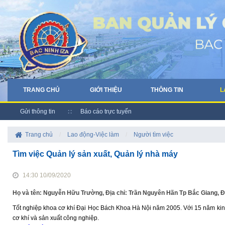
TRANG CHỦ
GIỚI THIỆU
THÔNG TIN
L
Gửi thông tin
Báo cáo trực tuyến
Trang chủ
/
Lao động-Việc làm
/
Người tìm việc
Tìm việc Quản lý sản xuất, Quản lý nhà máy
14:30 10/09/2020
Họ và tên: Nguyễn Hữu Trường, Địa chỉ: Trần Nguyên Hãn Tp Bắc Giang, 
Tốt nghiệp khoa cơ khí Đại Học Bách Khoa Hà Nội năm 2005. Với 15 năm kinh 
cơ khí và sản xuất công nghiệp.