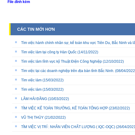
File đính kèm
CÁC TIN MỚI HƠN
Tìm việc hành chính nhân sự, kế toán khu vực Tiên Du, Bắc Ninh và l
Tìm việc làm tại công ty Hàn Quốc
(14/11/2022)
Tìm việc làm lĩnh vực kỹ Thuật Điện Công Nghiệp
(12/10/2022)
Tìm việc tại các doanh nghiệp trên địa bàn tỉnh Bắc Ninh.
(08/04/2022
Tìm việc làm
(15/03/2022)
Tìm việc làm
(15/03/2022)
LÂM HẢI ĐĂNG
(10/03/2022)
TÌM VIỆC KẾ TOÁN TRƯỞNG, KẾ TOÁN TỔNG HỢP
(23/02/2022)
VŨ THỊ THÙY
(21/02/2022)
TÌM VIỆC VỊ TRÍ : NHÂN VIÊN CHẤT LƯỢNG ( IQC-OQC)
(26/04/202