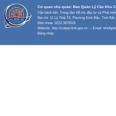
Cơ quan chủ quản: Ban Quản Lý Các Khu C
Vận hành bởi: Trung tâm Hỗ trợ đầu tư và Phát tri
Địa chỉ: 11 Lý Thái Tổ, Phường Kinh Bắc, Tỉnh Bắc
Điện thoại: 0222.3875526
Website:
http://izabacninh.gov.vn
- - Email:
tthtdtp
Đăng nhập