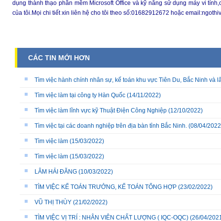
dụng thành thạo phần mềm Microsoft Office và kỹ năng sử dụng máy vi tính,
của tôi.Mọi chi tiết xin liên hệ cho tôi theo số:01682912672 hoặc email:ngo
CÁC TIN MỚI HƠN
Tìm việc hành chính nhân sự, kế toán khu vực Tiên Du, Bắc Ninh và l
Tìm việc làm tại công ty Hàn Quốc
(14/11/2022)
Tìm việc làm lĩnh vực kỹ Thuật Điện Công Nghiệp
(12/10/2022)
Tìm việc tại các doanh nghiệp trên địa bàn tỉnh Bắc Ninh.
(08/04/2022
Tìm việc làm
(15/03/2022)
Tìm việc làm
(15/03/2022)
LÂM HẢI ĐĂNG
(10/03/2022)
TÌM VIỆC KẾ TOÁN TRƯỞNG, KẾ TOÁN TỔNG HỢP
(23/02/2022)
VŨ THỊ THÙY
(21/02/2022)
TÌM VIỆC VỊ TRÍ : NHÂN VIÊN CHẤT LƯỢNG ( IQC-OQC)
(26/04/202