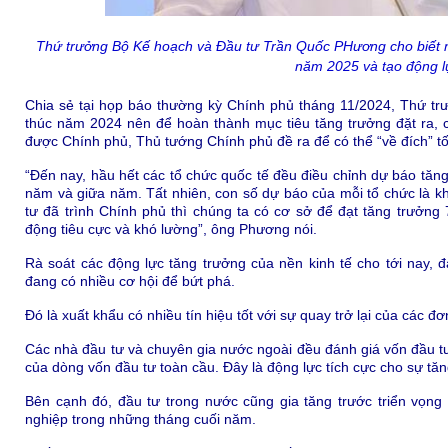
Thứ trưởng Bộ Kế hoạch và Đầu tư Trần Quốc PHương cho biết nh
năm 2025 và tạo động lự
Chia sẻ tại họp báo thường kỳ Chính phủ tháng 11/2024, Thứ tr
thúc năm 2024 nên để hoàn thành mục tiêu tăng trưởng đặt ra, c
được Chính phủ, Thủ tướng Chính phủ đề ra để có thể “về đích” tố
“Đến nay, hầu hết các tổ chức quốc tế đều điều chỉnh dự báo tă
năm và giữa năm. Tất nhiên, con số dự báo của mỗi tổ chức là 
tư đã trình Chính phủ thì chúng ta có cơ sở để đạt tăng trưởn
động tiêu cực và khó lường”, ông Phương nói.
Rà soát các động lực tăng trưởng của nền kinh tế cho tới nay, đ
đang có nhiều cơ hội để bứt phá.
Đó là xuất khẩu có nhiều tín hiệu tốt với sự quay trở lại của các 
Các nhà đầu tư và chuyên gia nước ngoài đều đánh giá vốn đầu t
của dòng vốn đầu tư toàn cầu. Đây là động lực tích cực cho sự tă
Bên cạnh đó, đầu tư trong nước cũng gia tăng trước triển vọng
nghiệp trong những tháng cuối năm.