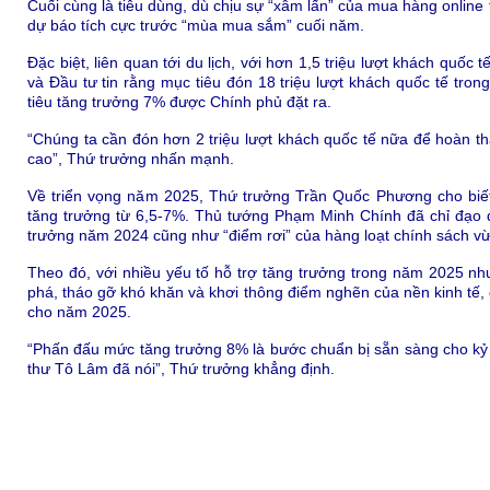
Cuối cùng là tiêu dùng, dù chịu sự “xâm lấn” của mua hàng online
dự báo tích cực trước “mùa mua sắm” cuối năm.
Đặc biệt, liên quan tới du lịch, với hơn 1,5 triệu lượt khách quố
và Đầu tư tin rằng mục tiêu đón 18 triệu lượt khách quốc tế tro
tiêu tăng trưởng 7% được Chính phủ đặt ra.
“Chúng ta cần đón hơn 2 triệu lượt khách quốc tế nữa để hoàn th
cao”, Thứ trưởng nhấn mạnh.
Về triển vọng năm 2025, Thứ trưởng Trần Quốc Phương cho biết
tăng trưởng từ 6,5-7%. Thủ tướng Phạm Minh Chính đã chỉ đạo qu
trưởng năm 2024 cũng như “điểm rơi” của hàng loạt chính sách v
Theo đó, với nhiều yếu tố hỗ trợ tăng trưởng trong năm 2025 như
phá, tháo gỡ khó khăn và khơi thông điểm nghẽn của nền kinh tế, 
cho năm 2025.
“Phấn đấu mức tăng trưởng 8% là bước chuẩn bị sẵn sàng cho kỷ
thư Tô Lâm đã nói”, Thứ trưởng khẳng định.