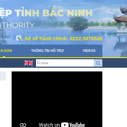
L.hệ về hành chính: 0222.3875526
Hotline:
ĂN BẢN
THÔNG TIN HỖ TRỢ
VIDEOS