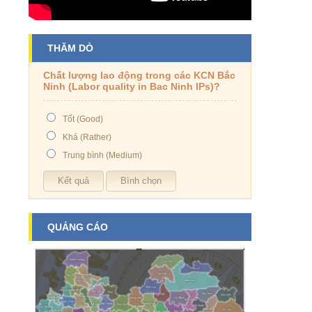
THĂM DÒ
Chất lượng lao động trong các KCN Bắc
Ninh (Labor quality in Bac Ninh IPs)?
Tốt (Good)
Khá (Rather)
Trung bình (Medium)
QUẢNG CÁO