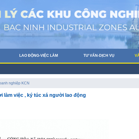
LAO ĐỘNG-VIỆC LÀM
TƯ VẤN-DỊCH VỤ
V
doanh nghiệp KCN
làm việc , ký túc xá người lao động