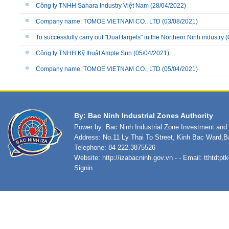
Công ty TNHH Sahara Industry Việt Nam
(28/04/2022)
Company name: TOMOE VIETNAM CO., LTD
(03/08/2021)
To successfully carry out "Dual targets" in the Northern Ninh industry
(
Công ty TNHH Kỹ thuật Ample Sun
(05/04/2021)
Company name: TOMOE VIETNAM CO., LTD
(05/04/2021)
By: Bac Ninh Industrial Zones Authority
Power by: Bac Ninh Industrial Zone Investment an
Address: No.11 Ly Thai To Street, Kinh Bac Ward,B
Telephone: 84 222.3875526
Website:
http://izabacninh.gov.vn
- - Email:
tthtdtp
Signin