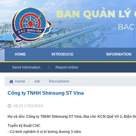
HOME
INTRODUCE
INFORMATION
Send information
Report online
Home
/
Job
/
Recruitment
Công ty TNHH Shinsung ST Vina
08:23 17/01/2024
Họ và tên: Công ty TNHH Shinsung ST Vina, Địa chỉ: KCN Quế Võ 2, Điện t
Tuyển kỹ thuật CNC
- Có kinh nghiệm ở vị trí tương đương 3 năm