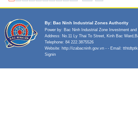
By: Bac Ninh Industrial Zones Authority
Power by: Bac Ninh Industrial Zone Investment an
Address: No.11 Ly Thai To Street, Kinh Bac Ward,B
Telephone: 84 222.3875526
Website:
http://izabacninh.gov.vn
- - Email:
tthtdtp
Signin