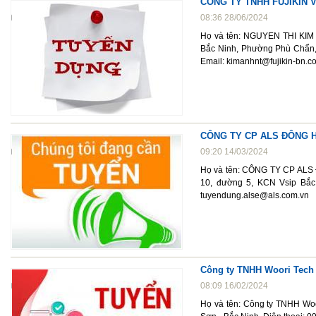
CÔNG TY TNHH FUJIKIN 
08:36 28/06/2024
Họ và tên: NGUYEN THI KIM A
Bắc Ninh, Phường Phù Chẩn, 
Email: kimanhnt@fujikin-bn.c
CÔNG TY CP ALS ĐÔNG H
09:20 14/03/2024
Họ và tên: CÔNG TY CP AL
10, đường 5, KCN Vsip Bắc 
tuyendung.alse@als.com.vn
Công ty TNHH Woori Tech
08:09 16/02/2024
Họ và tên: Công ty TNHH Woo