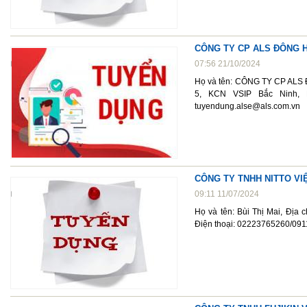
CÔNG TY CP ALS ĐÔNG H
07:56 21/10/2024
Họ và tên: CÔNG TY CP ALS
5, KCN VSIP Bắc Ninh, P
tuyendung.alse@als.com.vn
CÔNG TY TNHH NITTO V
09:11 11/07/2024
Họ và tên: Bùi Thị Mai, Địa
Điện thoại: 02223765260/0911