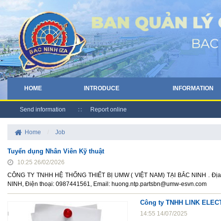
HOME
INTRODUCE
INFORMATION
Send information
Report online
Home
/
Job
Tuyển dụng Nhân Viên Kỹ thuật
10:25 26/02/2026
CÔNG TY TNHH HỆ THỐNG THIẾT BỊ UMW ( VIỆT NAM) TẠI BẮC NINH . Địa
NINH, Điện thoại: 0987441561, Email: huong.ntp.partsbn@umw-esvn.com
Công ty TNHH LINK ELEC
14:55 14/07/2025