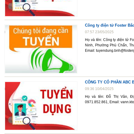
Công ty điện tử Foster Bắ
07:57 23/05/2025
Họ và tên: Công ty điện tử F
Ninh, Phường Phù Chẩn, Thà
Email: tuyendung.bnh@foster
CÔNG TY CỔ PHẦN ABC 
09:36 10/04/2025
Họ và tên: Đỗ Thị Vân, Đị
0971.852.861, Email: vann.k