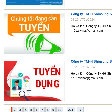
Công ty TNHH Shinsung S
08:22 17/01/2024
Họ và tên: Công ty TNHH Shi
hr01.stvina@gmail.com
Công ty TNHH Shinsung S
08:21 17/01/2024
Họ và tên: Công ty TNHH Shi
hr01.stvina@gmail.com
...
1
2
3
4
5
6
7
8
9
10
221