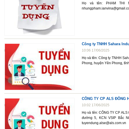
Họ và tên: PHAM THI NH
nhungpham.ianvina@gmail.c
Công ty TNHH Sahara Indu
10:06 17/06/2025
Họ và tên: Công ty TNHH Sah
Phong, huyện Yên Phong, tỉn
CÔNG TY CP ALS ĐÔNG H
10:02 17/06/2025
Họ và tên: CÔNG TY CP ALS 
đường 5, KCN VSIP Bắc Nin
tuyendung.alse@als.com.vn