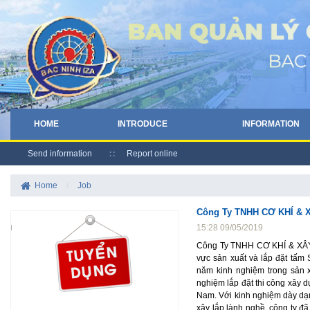
HOME
INTRODUCE
INFORMATION
Send information
Report online
Home
/
Job
Công Ty TNHH CƠ KHÍ & 
15:28 09/05/2019
Công Ty TNHH CƠ KHÍ & XÂY 
vực sản xuất và lắp đặt tấ
năm kinh nghiệm trong sản 
nghiệm lắp đặt thi công xây 
Nam. Với kinh nghiệm dày dạn
xây lắp lành nghề, công ty đ