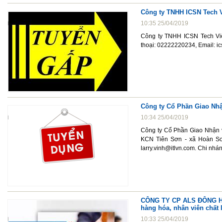
Công ty TNHH ICSN Tech 
10:35 25/04/2019
Công ty TNHH ICSN Tech Việ
thoại: 02222220234, Email: 
Công ty Cổ Phần Giao Nhậ
10:34 25/04/2019
Công ty Cổ Phần Giao Nhận v
KCN Tiên Sơn - xã Hoàn Sơn
larry.vinh@itlvn.com. Chi nhá
CÔNG TY CP ALS ĐÔNG HÀ N
hàng hóa, nhân viên chất
10:33 25/04/2019