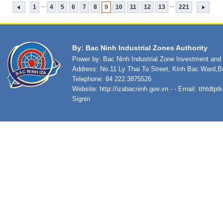
...
...
1
4
5
6
7
8
9
10
11
12
13
221
By: Bac Ninh Industrial Zones Authority
Power by: Bac Ninh Industrial Zone Investment an
Address: No.11 Ly Thai To Street, Kinh Bac Ward,B
Telephone: 84 222.3875526
Website:
http://izabacninh.gov.vn
- - Email:
tthtdtp
Signin