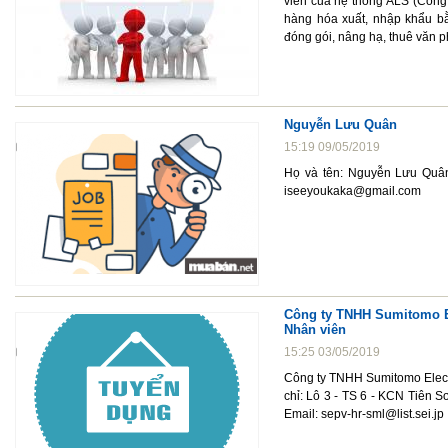
viên của hệ thống ALS (Công 
hàng hóa xuất, nhập khẩu bằ
đóng gói, nâng hạ, thuê văn p
Nguyễn Lưu Quân
15:19 09/05/2019
Họ và tên: Nguyễn Lưu Quân,
iseeyoukaka@gmail.com
Công ty TNHH Sumitomo Ele
Nhân viên
15:25 03/05/2019
Công ty TNHH Sumitomo Electri
chỉ: Lô 3 - TS 6 - KCN Tiên 
Email: sepv-hr-sml@list.sei.jp