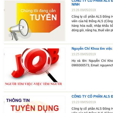
CÔNG TY CỔ PHẦN ALS Đ
NINH
15:26 09/05/2019
Công ty cổ phần ALS Đông Hà
viên của hệ thống ALS (Công 
hàng hóa xuất, nhập khẩu bằ
đóng gói, nâng hạ, thuê văn p
Nguyễn Chí Khoa tìm việc
15:25 09/05/2019
Họ và tên: Nguyễn Chí Khoa
0969300573, Email: nguyen
CÔNG TY CỔ PHẦN ALS Đ
15:23 09/05/2019
Công ty cổ phần ALS Đông Hà