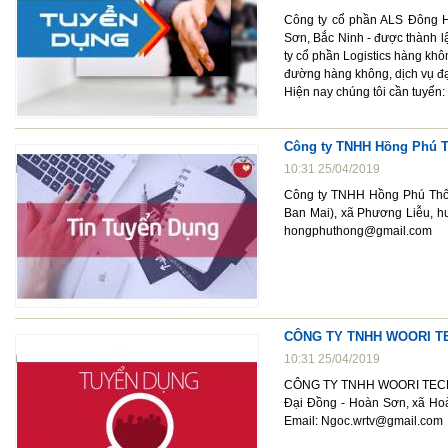
Công ty cổ phần ALS Đông H
Sơn, Bắc Ninh - được thành l
ty cổ phần Logistics hàng kh
đường hàng không, dịch vụ đại
Hiện nay chúng tôi cần tuyển:
Công ty TNHH Hồng Phú 
10:31 25/04/2019
Công ty TNHH Hồng Phú Thôn
Ban Mai), xã Phương Liễu, hu
hongphuthong@gmail.com
CÔNG TY TNHH WOORI TECH 
10:31 25/04/2019
CÔNG TY TNHH WOORI TECH VINA
Đại Đồng - Hoàn Sơn, xã Hoàn
Email: Ngoc.wrtv@gmail.com