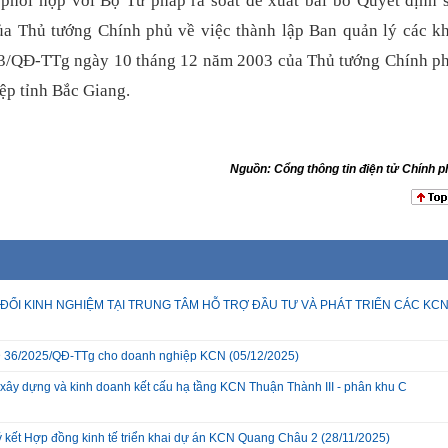
phối hợp với Bộ Tư pháp rà soát đề xuất bãi bỏ Quyết định 
 Thủ tướng Chính phủ về việc thành lập Ban quản lý các k
03/QĐ-TTg ngày 10 tháng 12 năm 2003 của Thủ tướng Chính p
ệp tỉnh Bắc Giang.
Nguồn: Cổng thông tin điện tử Chính p
ĐỔI KINH NGHIỆM TẠI TRUNG TÂM HỖ TRỢ ĐẦU TƯ VÀ PHÁT TRIỂN CÁC KC
 QĐ 36/2025/QĐ-TTg cho doanh nghiệp KCN
(05/12/2025)
xây dựng và kinh doanh kết cấu hạ tầng KCN Thuận Thành III - phân khu C
ký kết Hợp đồng kinh tế triển khai dự án KCN Quang Châu 2
(28/11/2025)