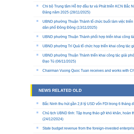
Chi bộ Trung tâm Hỗ trợ đầu tư và Phát triển KCN Bắc Ni
Đảng năm 2025
(28/11/2025)
UBND phường Thuận Thành tổ chức buổi làm việc triển k
dân phố Đông Đông
(13/11/2025)
UBND phường Thuận Thành phối hợp triển khai công tá
UBND phường Trí Quả tổ chức họp triển khai công tác 
UBND phường Thuận Thành triển khai công tác giải phó
Đạo Tú
(06/11/2025)
Chairman Vuong Quoc Tuan receives and works with Ch
NEWS RELATED OLD
Bắc Ninh thu hút gần 2,8 tỷ USD vốn FDI trong 6 tháng 
Chủ tịch UBND tỉnh: Tập trung tháo gỡ khó khăn, hoàn
(24/12/2024)
State budget revenue from the foreign-invested enterpri