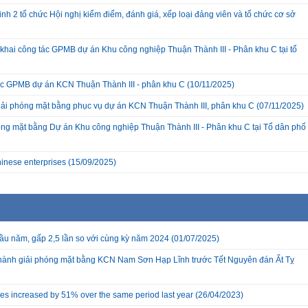
nh 2 tổ chức Hội nghị kiểm điểm, đánh giá, xếp loại đảng viên và tổ chức cơ sở
hai công tác GPMB dự án Khu công nghiệp Thuận Thành III - Phân khu C tại tổ
c GPMB dự án KCN Thuận Thành III - phân khu C
(10/11/2025)
giải phóng mặt bằng phục vụ dự án KCN Thuận Thành III, phân khu C
(07/11/2025)
ng mặt bằng Dự án Khu công nghiệp Thuận Thành III - Phân khu C tại Tổ dân phố
inese enterprises
(15/09/2025)
đầu năm, gấp 2,5 lần so với cùng kỳ năm 2024
(01/07/2025)
 thành giải phóng mặt bằng KCN Nam Sơn Hạp Lĩnh trước Tết Nguyên đán Ất Tỵ
ses increased by 51% over the same period last year
(26/04/2023)