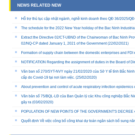
NEWS RELATED NEW
Hỗ trợ thủ tục cập nhật ngành, nghề kinh doanh theo QĐ 36/2025/
The schedule for the 2022 New Year holiday of the Bac Ninh Industria
Extract the Directive 02/CT-UBND of the Chairwoman of Bac Ninh Prov
02/NQ-CP dated January 1, 2021 of the Government
(22/02/2021)
Formation of supply chain between the domestic enterprises and FDI 
NOTIFICATION Regarding the assignment of duties in the Board of Dire
Văn ban số 270/SYT-NVY ngày 21/02/2020 của Sở Y tế tỉnh Bắc Ninh
cấp do Covid-19 tại nơi làm việc.
(25/02/2020)
About prevention and control of acute respiratory infection epidemics
Văn bản số 75/BQL-LĐ của Ban Quản lý các Khu công nghiệp Bắc Nin
gây ra
(03/02/2020)
POPULATION OF NEW POINTS OF THE GOVERNMENT'S DECREE 40/
Quyết định Về việc công bố công khai dự toán ngân sách bổ sung n