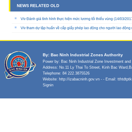
NEWS RELATED OLD
V/v Đánh giá tình hình thực hiện mức lương tối thiểu vùng
(14/03/201
V/v tham dự tập huấn về cấp giấy phép lao động cho người lao động
By: Bac Ninh Industrial Zones Authority
Power by: Bac Ninh Industrial Zone Investment an
Address: No.11 Ly Thai To Street, Kinh Bac Ward,B
Telephone: 84 222.3875526
Website:
http://izabacninh.gov.vn
- - Email:
tthtdtp
Signin