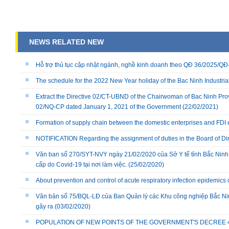
NEWS RELATED NEW
Hỗ trợ thủ tục cập nhật ngành, nghề kinh doanh theo QĐ 36/2025/
The schedule for the 2022 New Year holiday of the Bac Ninh Industria
Extract the Directive 02/CT-UBND of the Chairwoman of Bac Ninh Prov
02/NQ-CP dated January 1, 2021 of the Government
(22/02/2021)
Formation of supply chain between the domestic enterprises and FDI 
NOTIFICATION Regarding the assignment of duties in the Board of Dire
Văn ban số 270/SYT-NVY ngày 21/02/2020 của Sở Y tế tỉnh Bắc Ninh
cấp do Covid-19 tại nơi làm việc.
(25/02/2020)
About prevention and control of acute respiratory infection epidemics
Văn bản số 75/BQL-LĐ của Ban Quản lý các Khu công nghiệp Bắc Nin
gây ra
(03/02/2020)
POPULATION OF NEW POINTS OF THE GOVERNMENT'S DECREE 40/