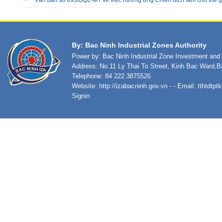
Văn bản số 693/BQL-MT về việc hưởng ứng Chiến dịch làm cho thế 
By: Bac Ninh Industrial Zones Authority
Power by: Bac Ninh Industrial Zone Investment an
Address: No.11 Ly Thai To Street, Kinh Bac Ward,B
Telephone: 84 222.3875526
Website:
http://izabacninh.gov.vn
- - Email:
tthtdtp
Signin