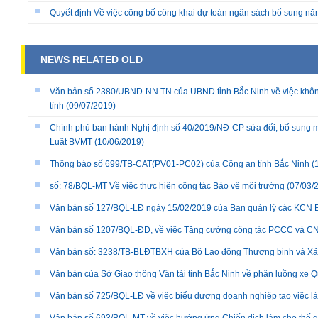
Quyết định Về việc công bố công khai dự toán ngân sách bổ sung n
NEWS RELATED OLD
Văn bản số 2380/UBND-NN.TN của UBND tỉnh Bắc Ninh về việc không s
tỉnh
(09/07/2019)
Chính phủ ban hành Nghị định số 40/2019/NĐ-CP sửa đổi, bổ sung một
Luật BVMT
(10/06/2019)
Thông báo số 699/TB-CAT(PV01-PC02) của Công an tỉnh Bắc Ninh
(
số: 78/BQL-MT Về việc thực hiện công tác Bảo vệ môi trường
(07/03/
Văn bản số 127/BQL-LĐ ngày 15/02/2019 của Ban quản lý các KCN 
Văn bản số 1207/BQL-ĐD, về việc Tăng cường công tác PCCC và 
Văn bản số: 3238/TB-BLĐTBXH của Bộ Lao động Thương binh và Xã hộ
Văn bản của Sở Giao thông Vận tải tỉnh Bắc Ninh về phân luồng xe Q
Văn bản số 725/BQL-LĐ về việc biểu dương doanh nghiệp tạo việc làm