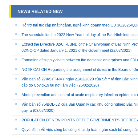
NEWS RELATED NEW
Hỗ trợ thủ tục cập nhật ngành, nghề kinh doanh theo QĐ 36/2025/
The schedule for the 2022 New Year holiday of the Bac Ninh Industria
Extract the Directive 02/CT-UBND of the Chairwoman of Bac Ninh Prov
02/NQ-CP dated January 1, 2021 of the Government
(22/02/2021)
Formation of supply chain between the domestic enterprises and FDI 
NOTIFICATION Regarding the assignment of duties in the Board of Dire
Văn ban số 270/SYT-NVY ngày 21/02/2020 của Sở Y tế tỉnh Bắc Ninh
cấp do Covid-19 tại nơi làm việc.
(25/02/2020)
About prevention and control of acute respiratory infection epidemics
Văn bản số 75/BQL-LĐ của Ban Quản lý các Khu công nghiệp Bắc Nin
gây ra
(03/02/2020)
POPULATION OF NEW POINTS OF THE GOVERNMENT'S DECREE 40/
Quyết định Về việc công bố công khai dự toán ngân sách bổ sung n