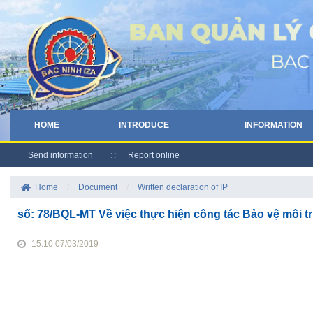
HOME
INTRODUCE
INFORMATION
Send information
Report online
Home
/
Document
/
Written declaration of IP
số: 78/BQL-MT Về việc thực hiện công tác Bảo vệ môi 
15:10 07/03/2019