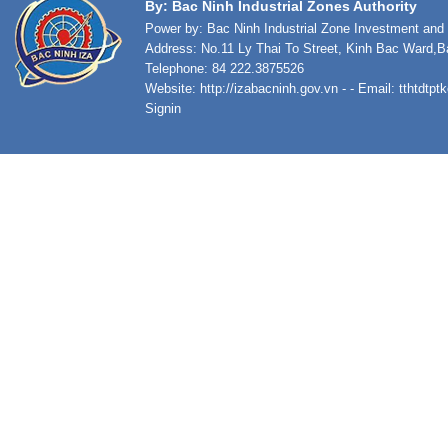
By: Bac Ninh Industrial Zones Authority
Power by: Bac Ninh Industrial Zone Investment an
Address: No.11 Ly Thai To Street, Kinh Bac Ward,B
Telephone: 84 222.3875526
Website:
http://izabacninh.gov.vn
- - Email:
tthtdtp
Signin